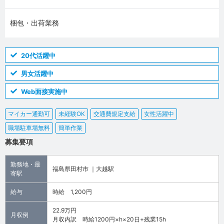
梱包・出荷業務
20代活躍中
男女活躍中
Web面接実施中
マイカー通勤可
未経験OK
交通費規定支給
女性活躍中
職場駐車場無料
簡単作業
募集要項
勤務地・最
福島県田村市 ｜大越駅
寄駅
給与
時給 1,200円
22.9万円
月収例
月収内訳 時給1200円×h×20日+残業15h