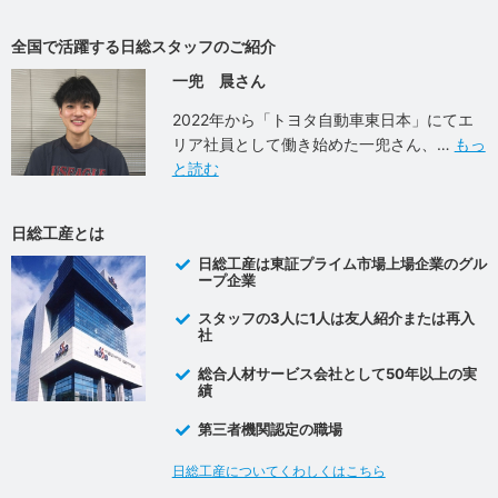
全国で活躍する日総スタッフのご紹介
一兜 晨さん
2022年から「トヨタ自動車東日本」にてエ
リア社員として働き始めた一兜さん、
もっ
と読む
日総工産とは
日総工産は東証プライム市場上場企業のグル
ープ企業
スタッフの3人に1人は友人紹介または再入
社
総合人材サービス会社として50年以上の実
績
第三者機関認定の職場
日総工産についてくわしくはこちら