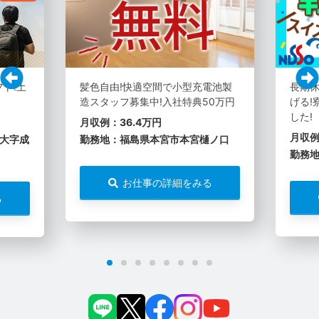
フト!土
髪色自由!快適空間で小型充電池製
長期休
造スタッフ募集中!入社特典50万円
げる!
した!
月収例：36.4万円
月収例
大字成
勤務地：福島県本宮市本宮樋ノ口
勤務
お仕事の詳細をみる
る