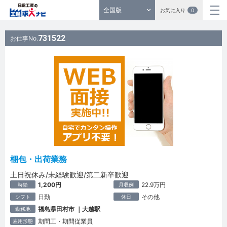
全国版
お気に入り
0
731522
お仕事No.
梱包・出荷業務
土日祝休み/未経験歓迎/第二新卒歓迎
1,200円
22.9万円
時給
月収例
日勤
その他
シフト
休日
福島県田村市 ｜大越駅
勤務地
期間工・期間従業員
雇用形態