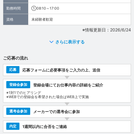
勤務時間
①08:10～17:00
資格
未経験者歓迎
※情報更新日：2026/6/24
さらに表示する
ご応募の流れ
応募
応募フォームに必要事項をご入力の上、送信
登録会参加
登録会場にてお仕事内容の詳細をご紹介
※1対1でのヒアリング
※WEBでの登録会を希望された場合はWEB上で実施
選考会参加
メーカーでの選考会に参加
内定
1週間以内に合否をご連絡