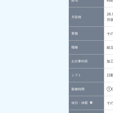
時給
給与
26
月収例
月収
業種
そ
職種
組
お仕事内容
加
シフト
日
①0
勤務時間
休日・休暇
そ