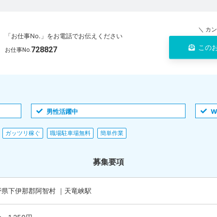
＼ カ
「お仕事No.」をお電話でお伝えください
この
728827
お仕事No.
男性活躍中
W
ガッツリ稼ぐ
職場駐車場無料
簡単作業
募集要項
野県下伊那郡阿智村 ｜天竜峡駅