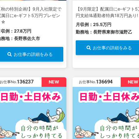
【秋の特別企画!】9月入社限定で
【9月限定】配属日にe-ギフト5
配属日にe-ギフト5万円プレゼン
円支給!&通勤者特典18万円あり!
ト☆
月収例：25.5万円
月収例：27.8万円
勤務地：長野県東御市滋野乙
勤務地：長野県佐久市
お仕事の詳細をみる
お仕事の詳細をみる
136237
136694
NEW
NEW
お仕事No.
お仕事No.