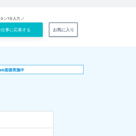
ンタン1分入力 ／
お仕事に
応募する
お気に入り
eb面接実施中