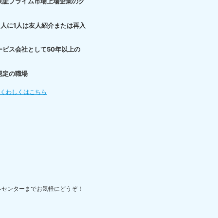
東証プライム市場上場企業のグ
3人に1人は友人紹介または再入
ービス会社として50年以上の
認定の職場
てくわしくはこちら
ルセンターまでお気軽にどうぞ！