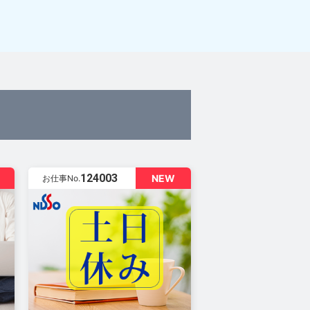
124003
NEW
お仕事No.