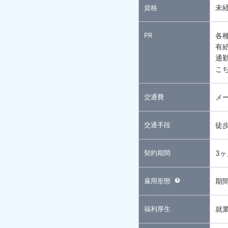
未
資格
PR
各
有
通
こ
交通費
メ
交通手段
徒
契約期間
3
雇用形態
期
福利厚生
就