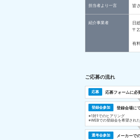
担当者より一言
皆
紹介事業者
日
〒2
有料
ご応募の流れ
応募
応募フォームに必
登録会参加
登録会場に
※1対1でのヒアリング
※WEBでの登録会を希望され
選考会参加
メーカーで