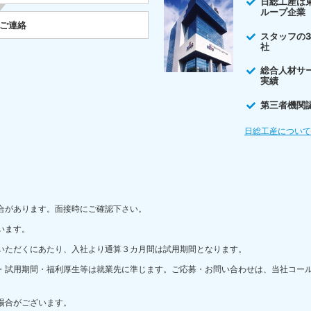
日総工産は
ループ企業
をご連絡
スタッフの
社
総合人材サ
実績
第三者機関
日総工産につい
合があります。面接時にご確認下さい。
います。
いただくにあたり、入社より通算３カ月間は試用期間となります。
・試用期間・福利厚生等は就業先に準じます。ご応募・お問い合わせは、当社コー
場合がございます。