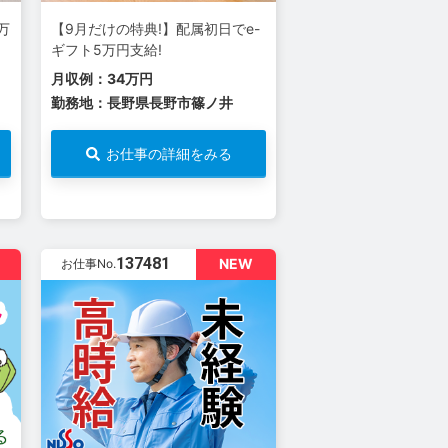
万
【9月だけの特典!】配属初日でe-
ギフト5万円支給!
月収例：34万円
勤務地：長野県長野市篠ノ井
お仕事の詳細をみる
137481
NEW
お仕事No.