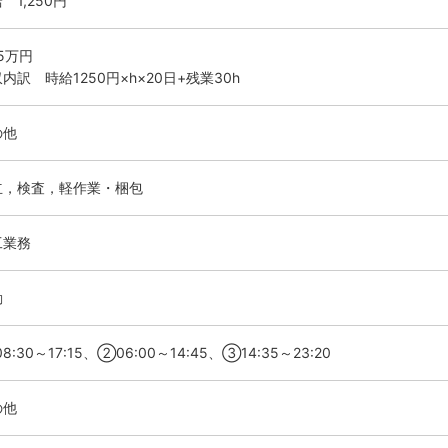
 1,250円
.5万円
内訳 時給1250円×h×20日+残業30h
の他
立，検査，軽作業・梱包
工業務
勤
8:30～17:15、②06:00～14:45、③14:35～23:20
の他