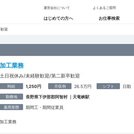
運営会社について
よくあるご質問
はじめての方へ
お仕事検索
卒歓迎
加工業務
土日祝休み/未経験歓迎/第二新卒歓迎
時給
月収例
シフト
1,250円
26.5万円
日勤
勤務地
長野県下伊那郡阿智村 ｜天竜峡駅
雇用形態
期間工・期間従業員
加工業務