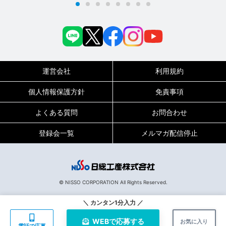
運営会社
利用規約
個人情報保護方針
免責事項
よくある質問
お問合わせ
登録会一覧
メルマガ配信停止
0120-717-450
受付時間
平日9:00～19:00（土日祝は18:00まで）
© NISSO CORPORATION All Rights Reserved.
137001
お仕事No.
＼ カンタン1分入力 ／
WEBで
応募する
お気に入り
電話で応募