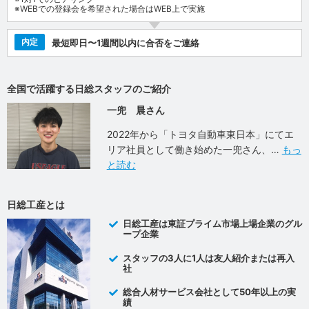
※WEBでの登録会を希望された場合はWEB上で実施
内定
最短即日〜1週間以内に合否をご連絡
全国で活躍する日総スタッフのご紹介
一兜 晨さん
2022年から「トヨタ自動車東日本」にてエ
リア社員として働き始めた一兜さん、
もっ
と読む
日総工産とは
日総工産は東証プライム市場上場企業のグル
ープ企業
スタッフの3人に1人は友人紹介または再入
社
総合人材サービス会社として50年以上の実
績