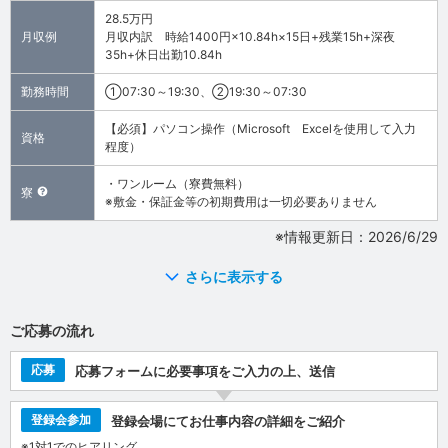
28.5万円
月収例
月収内訳 時給1400円×10.84h×15日+残業15h+深夜
35h+休日出勤10.84h
勤務時間
①07:30～19:30、②19:30～07:30
【必須】パソコン操作（Microsoft Excelを使用して入力
資格
程度）
・ワンルーム（寮費無料）
寮
※敷金・保証金等の初期費用は一切必要ありません
※情報更新日：2026/6/29
さらに表示する
ご応募の流れ
応募
応募フォームに必要事項をご入力の上、送信
登録会参加
登録会場にてお仕事内容の詳細をご紹介
※1対1でのヒアリング