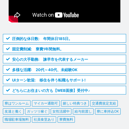
圧倒的な休日数: 年間休日185日。
固定費削減: 寮費1年間無料。
安心の大手勤務: 諫早市を代表するメーカー
多様な活躍: 20代～40代、未経験OK
UIターン歓迎: 移住を伴う転職もサポート!
どちらにお住まいの方も【WEB面接】受付中♪
寮はワンルーム
マイカー通勤可
嬉しい特典つき
交通費規定支給
友達と働く
ガッツリ稼ぐ
女性活躍中
給与前渡し
寮に車持込OK
職場駐車場無料
社員食堂あり
寮費無料