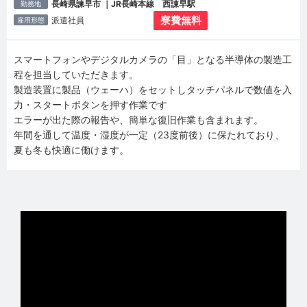
長崎県諫早市 ｜JR長崎本線 西諌早駅
勤務地
寮費無料
派遣社員
雇用形態
スマートフォンやデジタルカメラの「目」となる半導体の製造工
程を担当していただきます。
製造装置に製品（ウェーハ）をセットしタッチパネルで数値を入
力・スタートボタンを押す作業です
エラーが出た際の報告や、簡単な復旧作業も含まれます。
年間を通して温度・湿度が一定（23度前後）に保たれており、
夏も冬も快適に働けます。