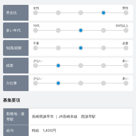
女性
男性
男女比
10代
50代以上
多い年代
不要
必要
知識/経験
少ない
多い
残業
少ない
多い
力仕事
募集要項
勤務地・最
長崎県諫早市 ｜JR長崎本線 西諌早駅
寄駅
給与
時給 1,400円