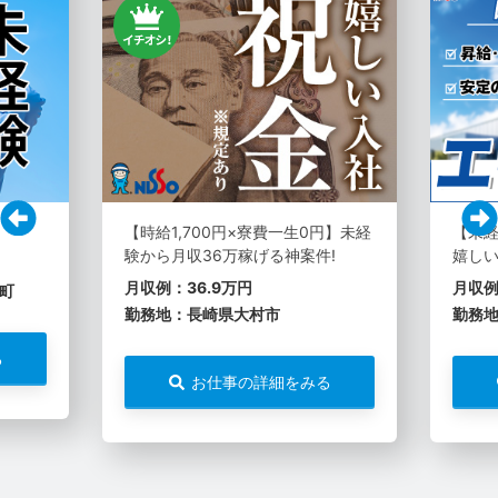
【時給1,700円×寮費一生0円】未経
【未経
験から月収36万稼げる神案件!
嬉しい
月収例：36.9万円
月収例
町
勤務地：長崎県大村市
勤務
る
お仕事の詳細をみる