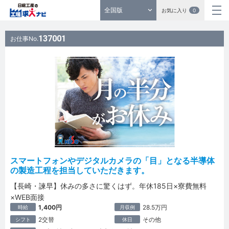
全国版
お気に入り
0
137001
お仕事No.
スマートフォンやデジタルカメラの「目」となる半導体
の製造工程を担当していただきます。
【長崎・諫早】休みの多さに驚くはず。年休185日×寮費無料
×WEB面接
1,400円
28.5万円
時給
月収例
2交替
その他
シフト
休日