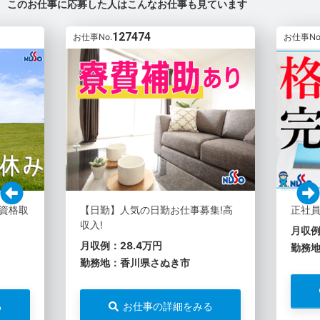
このお仕事に応募した人はこんなお仕事も見ています
127474
お仕事No.
お仕事No
!資格取
【日勤】人気の日勤お仕事募集!高
正社
収入!
月収例
月収例：28.4万円
勤務
勤務地：香川県さぬき市
る
お仕事の詳細をみる