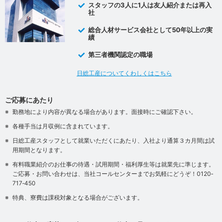
スタッフの3人に1人は友人紹介または再入
社
総合人材サービス会社として50年以上の実
績
第三者機関認定の職場
日総工産についてくわしくはこちら
ご応募にあたり
勤務地により内容が異なる場合があります。面接時にご確認下さい。
各種手当は月収例に含まれています。
日総工産スタッフとして就業いただくにあたり、入社より通算３カ月間は試
用期間となります。
有料職業紹介のお仕事の待遇・試用期間・福利厚生等は就業先に準じます。
ご応募・お問い合わせは、当社コールセンターまでお気軽にどうぞ！0120‐
717‐450
特典、寮費は課税対象となる場合がございます。