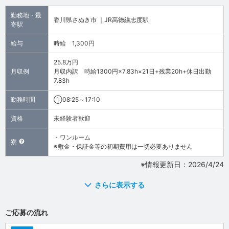
勤務地・最
香川県さぬき市 ｜JR高徳線志度駅
寄駅
給与
時給 1,300円
25.8万円
月収例
月収内訳 時給1300円×7.83h×21日+残業20h+休日出勤
7.83h
勤務時間
①08:25～17:10
資格
未経験者歓迎
・ワンルーム
寮
※敷金・保証金等の初期費用は一切必要ありません
※情報更新日：2026/4/24
さらに表示する
ご応募の流れ