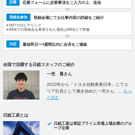
応募
応募フォームに必要事項をご入力の上、送信
登録会参加
登録会場にてお仕事内容の詳細をご紹介
※1対1でのヒアリング
※WEBでの登録会を希望された場合はWEB上で実施
内定
最短即日〜1週間以内に合否をご連絡
全国で活躍する日総スタッフのご紹介
一兜 晨さん
2022年から「トヨタ自動車東日本」にてエ
リア社員として働き始めた一兜さん、
もっ
と読む
日総工産とは
日総工産は東証プライム市場上場企業のグル
ープ企業