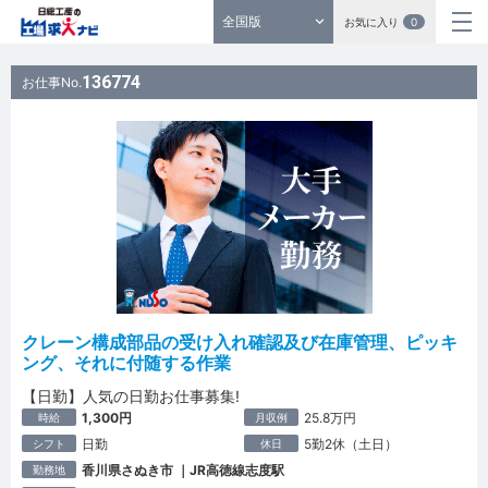
全国版
お気に入り
0
136774
お仕事No.
クレーン構成部品の受け入れ確認及び在庫管理、ピッキ
ング、それに付随する作業
【日勤】人気の日勤お仕事募集!
1,300円
25.8万円
時給
月収例
日勤
5勤2休（土日）
シフト
休日
香川県さぬき市 ｜JR高徳線志度駅
勤務地