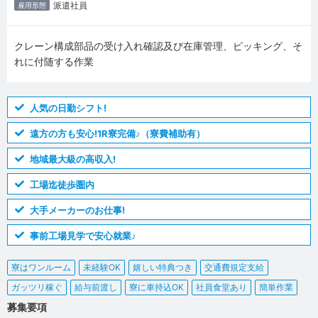
派遣社員
雇用形態
クレーン構成部品の受け入れ確認及び在庫管理、ピッキング、そ
れに付随する作業
人気の日勤シフト!
遠方の方も安心!1R寮完備♪（寮費補助有）
地域最大級の高収入!
工場迄徒歩圏内
大手メーカーのお仕事!
事前工場見学で安心就業♪
寮はワンルーム
未経験OK
嬉しい特典つき
交通費規定支給
ガッツリ稼ぐ
給与前渡し
寮に車持込OK
社員食堂あり
簡単作業
募集要項