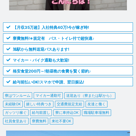
【月収35万超】入社特典40万!今が稼ぎ時!
寮費無料!※規定有 バス・トイレ付で超快適♪
旭駅から無料送迎バスあります!
マイカー・バイク通勤も大歓迎!
格安食堂200円～!朝昼晩の食費を賢く節約♪
給与前払いOK!スマホで申請、翌日振込!
寮はワンルーム
マイカー通勤可
送迎あり（寮または駅から）
未経験OK
嬉しい特典つき
交通費規定支給
友達と働く
ガッツリ稼ぐ
給与前渡し
寮に車持込OK
職場駐車場無料
社員食堂あり
寮費無料
来社不要OK