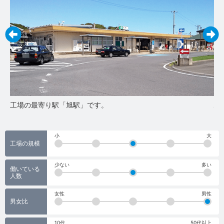
工場の最寄り駅「旭駅」です。
駅
小
大
工場の規模
少ない
多い
働いている
人数
女性
男性
男女比
10代
50代以上