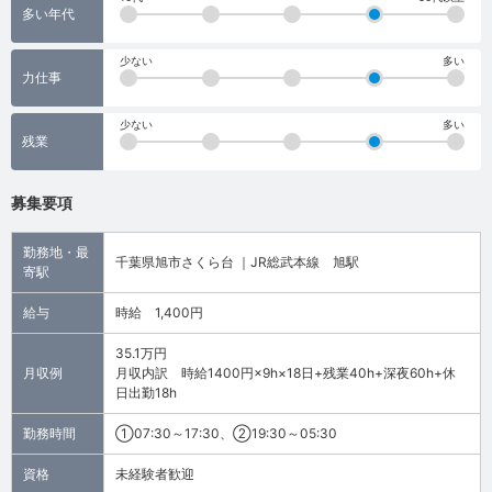
多い年代
少ない
多い
力仕事
少ない
多い
残業
募集要項
勤務地・最
千葉県旭市さくら台 ｜JR総武本線 旭駅
寄駅
給与
時給 1,400円
35.1万円
月収例
月収内訳 時給1400円×9h×18日+残業40h+深夜60h+休
日出勤18h
勤務時間
①07:30～17:30、②19:30～05:30
資格
未経験者歓迎