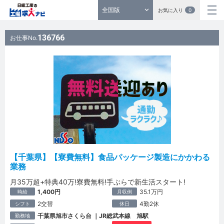
全国版
お気に入り
0
136766
お仕事No.
【千葉県】【寮費無料】食品パッケージ製造にかかわる
業務
月35万超+特典40万!寮費無料!手ぶらで新生活スタート!
1,400円
35.1万円
時給
月収例
2交替
4勤2休
シフト
休日
千葉県旭市さくら台 ｜JR総武本線 旭駅
勤務地