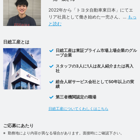
2022年から「トヨタ自動車東日本」にてエ
リア社員として働き始めた一兜さん、
もっ
と読む
日総工産とは
日総工産は東証プライム市場上場企業のグル
ープ企業
スタッフの3人に1人は友人紹介または再入
社
総合人材サービス会社として50年以上の実
績
第三者機関認定の職場
日総工産についてくわしくはこちら
ご応募にあたり
勤務地により内容が異なる場合があります。面接時にご確認下さい。