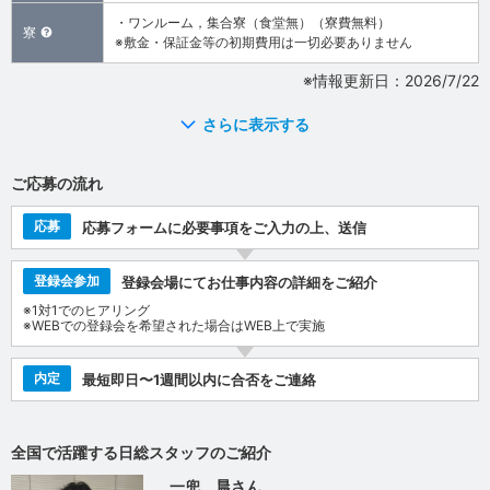
・ワンルーム，集合寮（食堂無）（寮費無料）
寮
※敷金・保証金等の初期費用は一切必要ありません
※情報更新日：2026/7/22
さらに表示する
ご応募の流れ
応募
応募フォームに必要事項をご入力の上、送信
登録会参加
登録会場にてお仕事内容の詳細をご紹介
※1対1でのヒアリング
※WEBでの登録会を希望された場合はWEB上で実施
内定
最短即日〜1週間以内に合否をご連絡
全国で活躍する日総スタッフのご紹介
一兜 晨さん