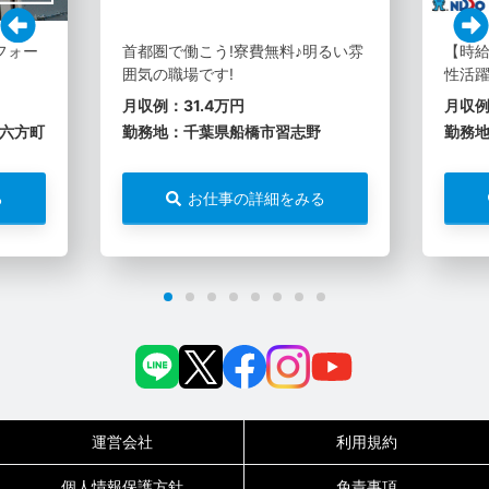
フォー
首都圏で働こう!寮費無料♪明るい雰
【時給
囲気の職場です!
性活躍
月収例：31.4万円
月収例
六方町
勤務地：千葉県船橋市習志野
勤務
る
お仕事の詳細をみる
運営会社
利用規約
個人情報保護方針
免責事項