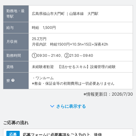
勤務地・最
広島県福山市大門町 ｜山陽本線 大門駅
寄駅
給与
時給 1,500円
25.2万円
月収例
月収内訳 時給1500円×10.5h×15日+深夜42h
勤務時間
①09:30～21:40、②21:30～09:40
資格
未経験者歓迎 【活かせるスキル】設備管理の経験
・ワンルーム
寮
※敷金・保証金等の初期費用は一切必要ありません
※情報更新日：2026/7/30
さらに表示する
ご応募の流れ
応募
応募フォームに必要事項をご入力の上、送信