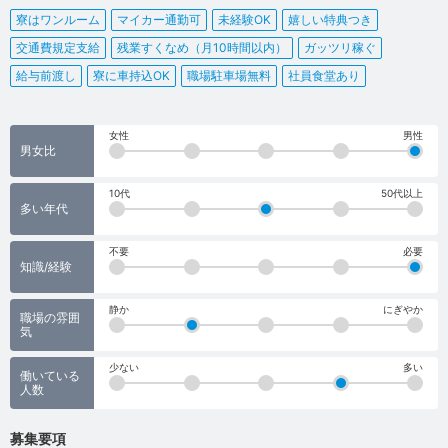
寮はワンルーム
マイカー通勤可
未経験OK
嬉しい特典つき
交通費規定支給
残業すくなめ（月10時間以内）
ガッツリ稼ぐ
給与前渡し
寮に車持込OK
職場駐車場無料
社員食堂あり
女性
男性
男女比
10代
50代以上
多い年代
不要
必要
知識/経験
静か
にぎやか
職場の雰囲
気
少ない
多い
働いている
人数
募集要項