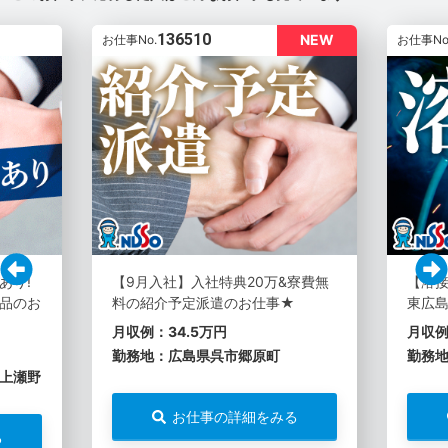
136510
NEW
お仕事No.
お仕事No
あり!
【9月入社】入社特典20万&寮費無
【溶
品のお
料の紹介予定派遣のお仕事★
東広島
月収例：34.5万円
月収例
勤務地：広島県呉市郷原町
勤務
上瀬野
お仕事の詳細をみる
る