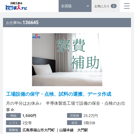
全国版
お気に入り
0
136645
お仕事No.
工場設備の保守・点検、試料の運搬、データ作成
月の半分はお休み♪ 半導体製造工場で設備の保全・点検のお仕
事☆
1,500円
25.2万円
時給
月収例
2交替
3勤3休
シフト
休日
広島県福山市大門町 ｜山陽本線 大門駅
勤務地