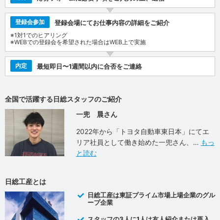
登録会参加
登録会場にてお仕事内容の詳細をご紹介
※1対1でのヒアリング
※WEBでの登録会を希望された場合はWEB上で実施
内定
最短即日〜1週間以内に合否をご連絡
全国で活躍する日総スタッフのご紹介
一兜 晨さん
2022年から「トヨタ自動車東日本」にてエ
リア社員として働き始めた一兜さん、
もっ
と読む
日総工産とは
日総工産は東証プライム市場上場企業のグル
ープ企業
スタッフの3人に1人は友人紹介または再入