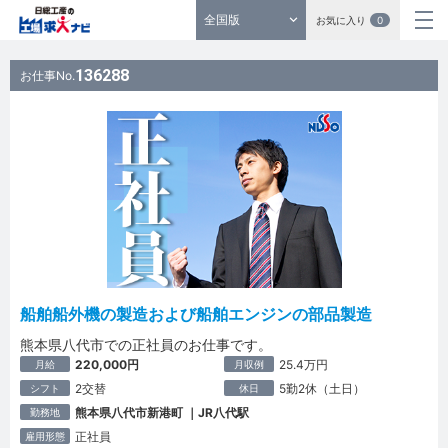
全国版
お気に入り
0
136288
お仕事No.
船舶船外機の製造および船舶エンジンの部品製造
熊本県八代市での正社員のお仕事です。
220,000円
25.4万円
月給
月収例
2交替
5勤2休（土日）
シフト
休日
熊本県八代市新港町 ｜JR八代駅
勤務地
正社員
雇用形態