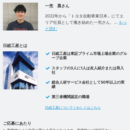
一兜 晨さん
2022年から「トヨタ自動車東日本」にてエ
リア社員として働き始めた一兜さん、
もっ
と読む
日総工産とは
日総工産は東証プライム市場上場企業のグル
ープ企業
スタッフの3人に1人は友人紹介または再入
社
総合人材サービス会社として50年以上の実
績
第三者機関認定の職場
日総工産についてくわしくはこちら
ご応募にあたり