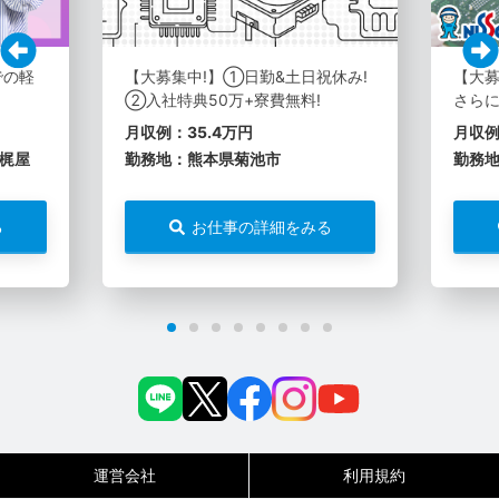
での軽
【大募集中!】①日勤&土日祝休み!
【大
②入社特典50万+寮費無料!
さらに
月収例：35.4万円
月収例
梶屋
勤務地：熊本県菊池市
勤務
る
お仕事の詳細をみる
運営会社
利用規約