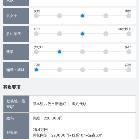
女性
男性
男女比
10代
50代以上
多い年代
少ない
多い
残業
不要
必要
知識・経験
募集要項
勤務地・最
熊本県八代市新港町 ｜JR八代駅
寄駅
給与
月給 220,000円
25.4万円
月収例
月収内訳 220000円+残業10h+深夜50h