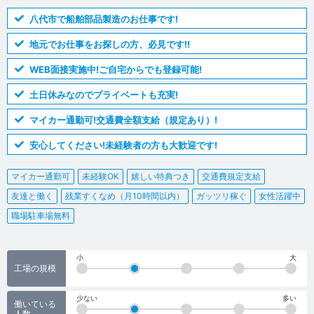
八代市で船舶部品製造のお仕事です!
地元でお仕事をお探しの方、必見です!!
WEB面接実施中!ご自宅からでも登録可能!
土日休みなのでプライベートも充実!
マイカー通勤可!交通費全額支給（規定あり）!
安心してください!未経験者の方も大歓迎です!
マイカー通勤可
未経験OK
嬉しい特典つき
交通費規定支給
友達と働く
残業すくなめ（月10時間以内）
ガッツリ稼ぐ
女性活躍中
職場駐車場無料
小
大
工場の規模
少ない
多い
働いている
人数