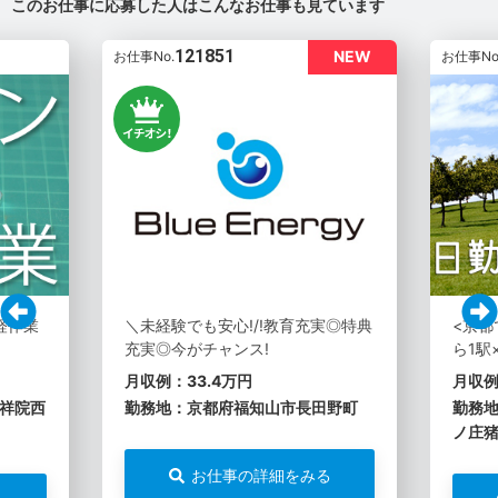
このお仕事に応募した人はこんなお仕事も見ています
121851
NEW
お仕事No.
お仕事No
軽作業
＼未経験でも安心!/!教育充実◎特典
<京都
充実◎今がチャンス!
ら1駅
月収例：33.4万円
月収例
祥院西
勤務地：京都府福知山市長田野町
勤務
ノ庄
お仕事の詳細をみる