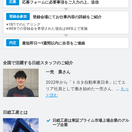
応募
応募フォームに必要事項をご入力の上、送信
登録会参加
登録会場にてお仕事内容の詳細をご紹介
※1対1でのヒアリング
※WEBでの登録会を希望された場合はWEB上で実施
内定
最短即日〜1週間以内に合否をご連絡
全国で活躍する日総スタッフのご紹介
一兜 晨さん
2022年から「トヨタ自動車東日本」にてエ
リア社員として働き始めた一兜さん、
もっ
と読む
日総工産とは
日総工産は東証プライム市場上場企業のグル
ープ企業