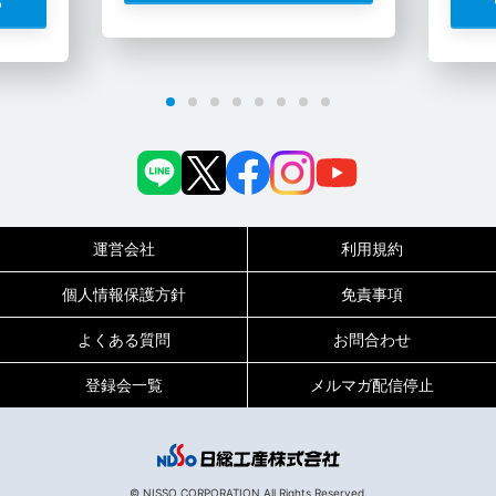
る
運営会社
利用規約
個人情報保護方針
免責事項
よくある質問
お問合わせ
登録会一覧
メルマガ配信停止
0120-717-450
受付時間
平日9:00～19:00（土日祝は18:00まで）
© NISSO CORPORATION All Rights Reserved.