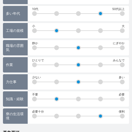
10代
50代以上
多い年代
小
大
工場の規模
静か
にぎやか
職場の雰囲
気
ひとりで
みんなで
作業
少ない
多い
力仕事
不要
必要
知識・経験
必要十分
便利
寮の生活環
境