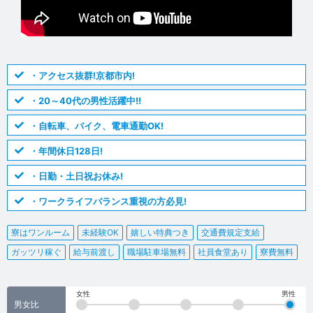
・アクセス抜群!京都市内!
・20～40代の男性活躍中!!
・自転車、バイク、電車通勤OK!
・年間休日128日!
・日勤・土日祝お休み!
・ワークライフバランス重視の方必見!
寮はワンルーム
未経験OK
嬉しい特典つき
交通費規定支給
ガッツリ稼ぐ
給与前渡し
職場駐車場無料
社員食堂あり
寮費無料
女性
男性
男女比