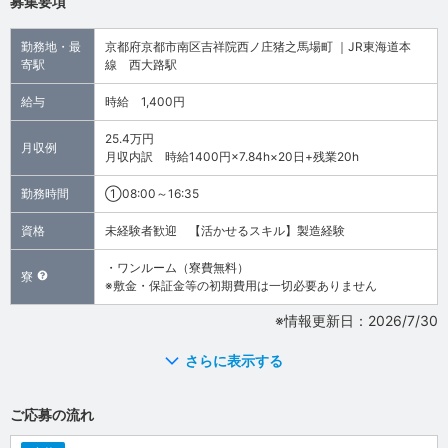
募集要項
勤務地・最
京都府京都市南区吉祥院西ノ庄猪之馬場町 ｜JR東海道本
寄駅
線 西大路駅
給与
時給 1,400円
25.4万円
月収例
月収内訳 時給1400円×7.84h×20日+残業20h
勤務時間
①08:00～16:35
資格
未経験者歓迎 【活かせるスキル】製造経験
・ワンルーム（寮費無料）
寮
※敷金・保証金等の初期費用は一切必要ありません
※情報更新日：2026/7/30
さらに表示する
ご応募の流れ