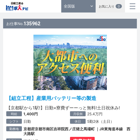
全国版
お気に入り
0
135962
お仕事No.
【組立工程】産業用バッテリー等の製造
【京都駅から1駅!】日勤×寮費ずーーっと無料!土日祝休み!
1,400円
25.4万円
時給
月収例
日勤
5勤2休（土日）
シフト
休日
京都府京都市南区吉祥院西ノ庄猪之馬場町 ｜JR東海道本線 西
勤務地
大路駅