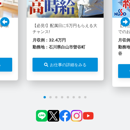
事!寮
【必見!】配属日に5万円もらえる大
【入社
チャンス!
での
月収例：32.4万円
月収例
勤務地：石川県白山市曽谷町
勤務
谷
る
お仕事の詳細をみる