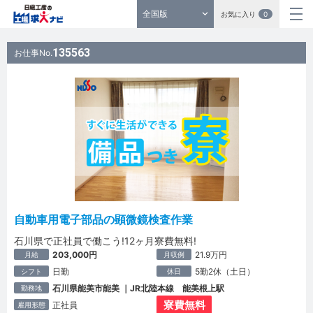
全国版
お気に入り
0
135563
お仕事No.
自動車用電子部品の顕微鏡検査作業
石川県で正社員で働こう!12ヶ月寮費無料!
203,000円
21.9万円
月給
月収例
日勤
5勤2休（土日）
シフト
休日
石川県能美市能美 ｜JR北陸本線 能美根上駅
勤務地
寮費無料
正社員
雇用形態