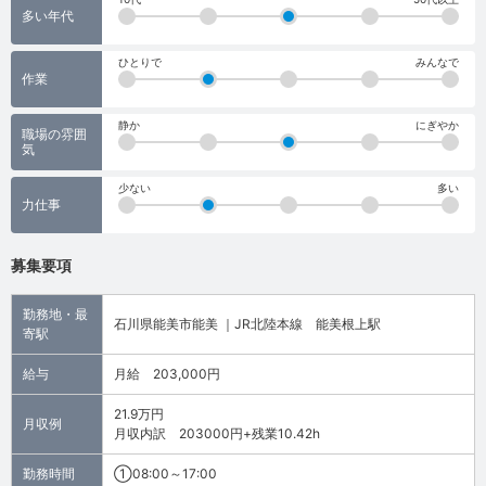
多い年代
ひとりで
みんなで
作業
静か
にぎやか
職場の雰囲
気
少ない
多い
力仕事
募集要項
勤務地・最
石川県能美市能美 ｜JR北陸本線 能美根上駅
寄駅
給与
月給 203,000円
21.9万円
月収例
月収内訳 203000円+残業10.42h
勤務時間
①08:00～17:00