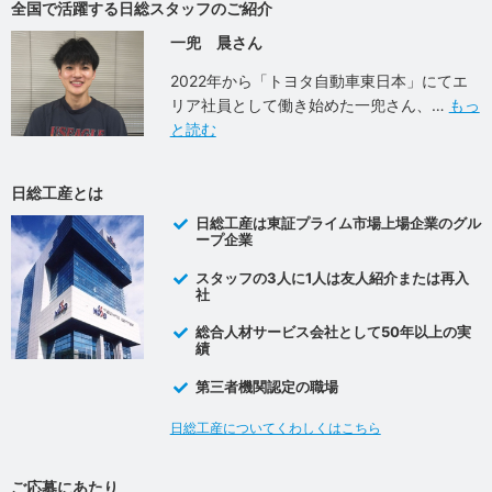
全国で活躍する日総スタッフのご紹介
一兜 晨さん
2022年から「トヨタ自動車東日本」にてエ
リア社員として働き始めた一兜さん、
もっ
と読む
日総工産とは
日総工産は東証プライム市場上場企業のグル
ープ企業
スタッフの3人に1人は友人紹介または再入
社
総合人材サービス会社として50年以上の実
績
第三者機関認定の職場
日総工産についてくわしくはこちら
ご応募にあたり