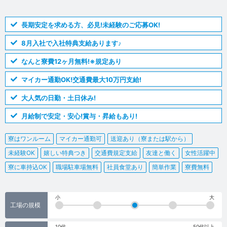
長期安定を求める方、必見!未経験のご応募OK!
8月入社で入社特典支給あります♪
なんと寮費12ヶ月無料!※規定あり
マイカー通勤OK!交通費最大10万円支給!
大人気の日勤・土日休み!
月給制で安定・安心!賞与・昇給もあり!
寮はワンルーム
マイカー通勤可
送迎あり（寮または駅から）
未経験OK
嬉しい特典つき
交通費規定支給
友達と働く
女性活躍中
寮に車持込OK
職場駐車場無料
社員食堂あり
簡単作業
寮費無料
小
大
工場の規模
10代
50代以上