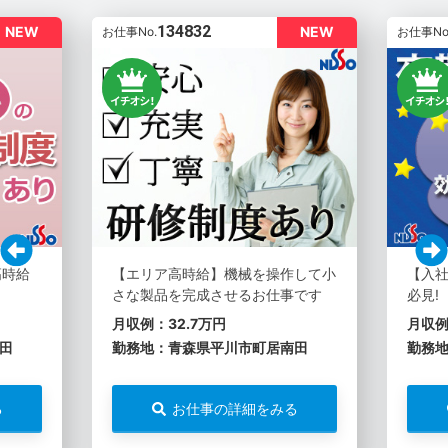
134832
NEW
NEW
お仕事No.
お仕事No
高時給
【エリア高時給】機械を操作して小
【入社
さな製品を完成させるお仕事です
必見!
月収例：32.7万円
月収例
田
勤務地：青森県平川市町居南田
勤務
る
お仕事の詳細をみる