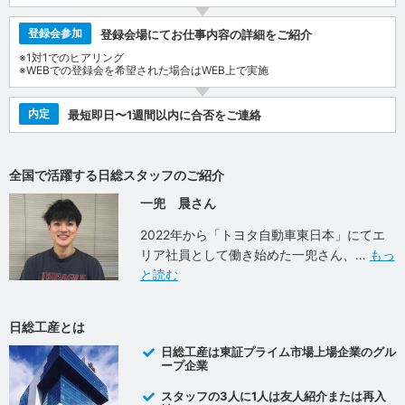
登録会参加
登録会場にてお仕事内容の詳細をご紹介
※1対1でのヒアリング
※WEBでの登録会を希望された場合はWEB上で実施
内定
最短即日〜1週間以内に合否をご連絡
全国で活躍する日総スタッフのご紹介
一兜 晨さん
2022年から「トヨタ自動車東日本」にてエ
リア社員として働き始めた一兜さん、
もっ
と読む
日総工産とは
日総工産は東証プライム市場上場企業のグル
ープ企業
スタッフの3人に1人は友人紹介または再入