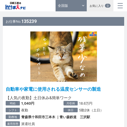
全国版
お気に入り
0
135239
お仕事No.
自動車や家電に使用される温度センサーの製造
【人気の夜勤】土日休み&簡単ワーク
1,040円
18.6万円
時給
月収例
夜勤
5勤2休（土日）
シフト
休日
青森県十和田市三本木 ｜青い森鉄道 三沢駅
勤務地
派遣社員
雇用形態