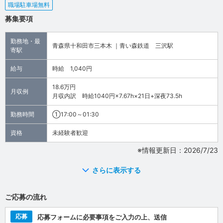
職場駐車場無料
募集要項
勤務地・最
青森県十和田市三本木 ｜青い森鉄道 三沢駅
寄駅
給与
時給 1,040円
18.6万円
月収例
月収内訳 時給1040円×7.67h×21日+深夜73.5h
勤務時間
①17:00～01:30
資格
未経験者歓迎
※情報更新日：2026/7/23
さらに表示する
ご応募の流れ
応募
応募フォームに必要事項をご入力の上、送信