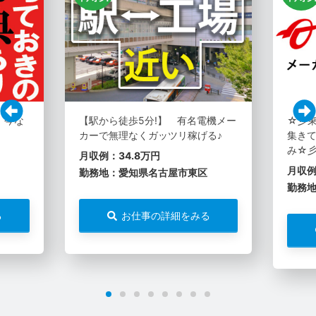
。今な
【駅から徒歩5分!】 有名電機メー
☆彡
カーで無理なくガッツリ稼げる♪
集き
み☆
月収例：34.8万円
月収例
勤務地：愛知県名古屋市東区
勤務
る
お仕事の詳細をみる