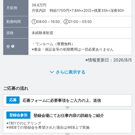
36.6万円
月収例
月収内訳 時給1700円×7.84h×20日+残業35h+深夜60h
勤務時間
①08:00～16:50、②21:00～05:50
資格
未経験者歓迎
・ワンルーム（寮費無料）
寮
※敷金・保証金等の初期費用は一切必要ありません
※情報更新日：2026/8/5
さらに表示する
ご応募の流れ
応募
応募フォームに必要事項をご入力の上、送信
登録会参加
登録会場にてお仕事内容の詳細をご紹介
※1対1でのヒアリング
※WEBでの登録会を希望された場合はWEB上で実施