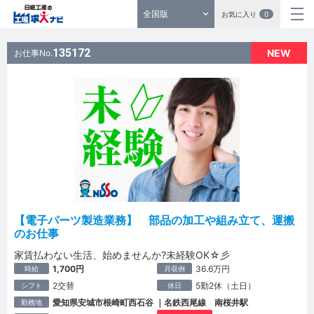
全国版
お気に入り
0
135172
NEW
お仕事No.
【電子パーツ製造業務】 部品の加工や組み立て、運搬
のお仕事
家賃払わない生活、始めませんか?未経験OK☆彡
1,700円
36.6万円
時給
月収例
2交替
5勤2休（土日）
シフト
休日
愛知県安城市根崎町西石谷 ｜名鉄西尾線 南桜井駅
勤務地