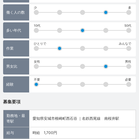
少
多
働く人の数
10代
50代
多い年代
ひとりで
みんなで
作業
女性
男性
男女比
不要
必要
経験
募集要項
勤務地・最
愛知県安城市根崎町西石谷 ｜名鉄西尾線 南桜井駅
寄駅
給与
時給 1,700円