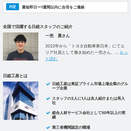
内定
最短即日〜1週間以内に合否をご連絡
全国で活躍する日総スタッフのご紹介
一兜 晨さん
2022年から「トヨタ自動車東日本」にてエ
リア社員として働き始めた一兜さん、
もっ
と読む
日総工産とは
日総工産は東証プライム市場上場企業のグル
ープ企業
スタッフの3人に1人は友人紹介または再入
社
総合人材サービス会社として50年以上の実
績
第三者機関認定の職場