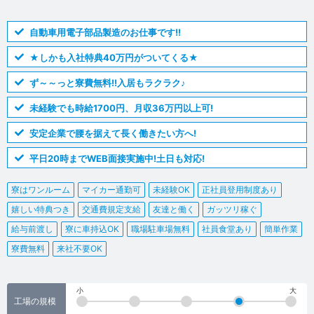
自動車用電子部品製造のお仕事です!!
★しかも入社特典40万円がついてくる★
ず～～っと寮費無料!!入居もラクラク♪
未経験でも時給1700円、月収36万円以上可!
安定企業で腰を据えて長く働きたい方へ!
平日20時までWEB面接実施中!土日も対応!
寮はワンルーム
マイカー通勤可
未経験OK
正社員登用制度あり
嬉しい特典つき
交通費規定支給
友達と働く
ガッツリ稼ぐ
給与前渡し
寮に車持込OK
職場駐車場無料
社員食堂あり
簡単作業
寮費無料
来社不要OK
小
大
工場の規模