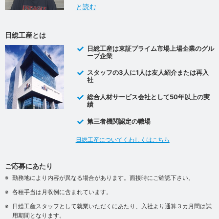
と読む
日総工産とは
日総工産は東証プライム市場上場企業のグル
ープ企業
スタッフの3人に1人は友人紹介または再入
社
総合人材サービス会社として50年以上の実
績
第三者機関認定の職場
日総工産についてくわしくはこちら
ご応募にあたり
勤務地により内容が異なる場合があります。面接時にご確認下さい。
各種手当は月収例に含まれています。
日総工産スタッフとして就業いただくにあたり、入社より通算３カ月間は試
用期間となります。