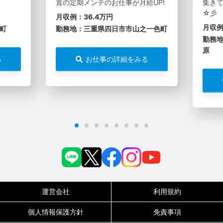
置の定期メンテのお仕事が月給UP!
集き
☆彡
月収例：36.4万円
月収例
町
勤務地：三重県四日市市山之一色町
勤務
原
る
お仕事の詳細をみる
運営会社
利用規約
個人情報保護方針
免責事項