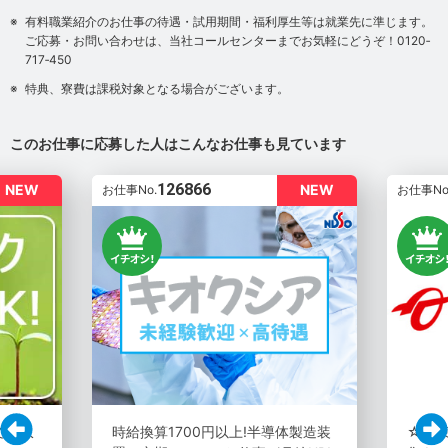
有料職業紹介のお仕事の待遇・試用期間・福利厚生等は就業先に準じます。
ご応募・お問い合わせは、当社コールセンターまでお気軽にどうぞ！0120‐
717‐450
特典、寮費は課税対象となる場合がございます。
このお仕事に応募した人はこんなお仕事も見ています
126866
NEW
NEW
お仕事No.
お仕事No
で月収
時給換算1700円以上!半導体製造装
☆彡