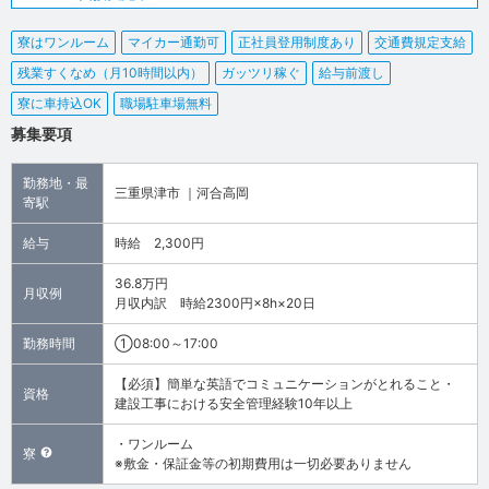
寮はワンルーム
マイカー通勤可
正社員登用制度あり
交通費規定支給
残業すくなめ（月10時間以内）
ガッツリ稼ぐ
給与前渡し
寮に車持込OK
職場駐車場無料
募集要項
勤務地・最
三重県津市 ｜河合高岡
寄駅
給与
時給 2,300円
36.8万円
月収例
月収内訳 時給2300円×8h×20日
勤務時間
①08:00～17:00
【必須】簡単な英語でコミュニケーションがとれること・
資格
建設工事における安全管理経験10年以上
・ワンルーム
寮
※敷金・保証金等の初期費用は一切必要ありません