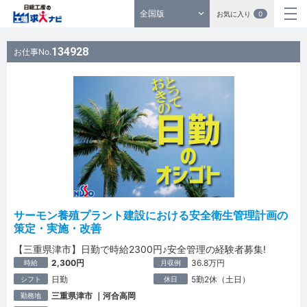
全国版
お気に入り
0
134928
お仕事No.
サーモン養殖プラント建設における安全衛生管理計画の
策定・実施・改善
【三重県津市】日勤で時給2300円♪安全管理の経験者募集!
2,300円
36.8万円
時給
月収例
日勤
5勤2休（土日）
シフト
休日
三重県津市 ｜河合高岡
勤務地