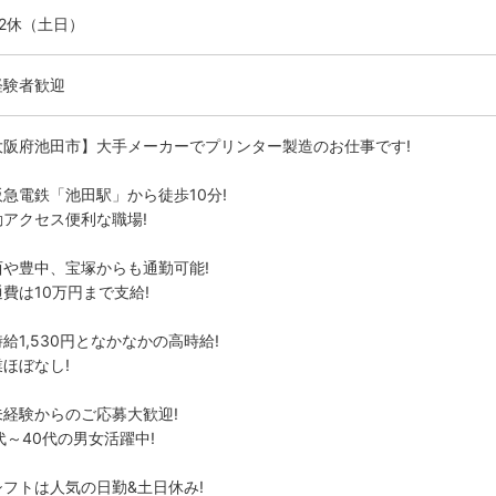
勤2休（土日）
経験者歓迎
大阪府池田市】大手メーカーでプリンター製造のお仕事です!
阪急電鉄「池田駅」から徒歩10分!
勤アクセス便利な職場!
西や豊中、宝塚からも通勤可能!
費は10万円まで支給!
給1,530円となかなかの高時給!
業ほぼなし!
未経験からのご応募大歓迎!
代～40代の男女活躍中!
シフトは人気の日勤&土日休み!