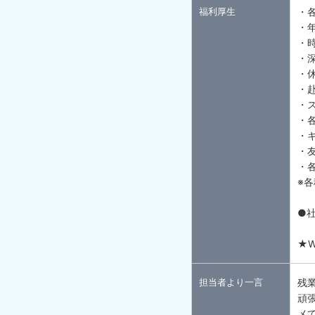
福利厚生
・
・
・
・
・
・
・
・
・
・
・
※
●
★
担当者より一言
残
頑
メで