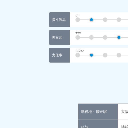
小
扱う製品
女性
男女比
少ない
力仕事
大
勤務地・最寄駅
時給
給与