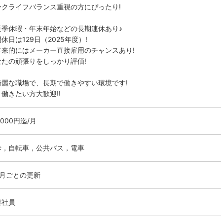
ークライフバランス重視の方にぴったり!
夏季休暇・年末年始などの長期連休あり♪
休日は129日（2025年度）!
将来的にはメーカー直接雇用のチャンスあり!
なたの頑張りをしっかり評価!
綺麗な職場で、長期で働きやすい環境です!
働きたい方大歓迎!!
0000円迄/月
歩，自転車，公共バス，電車
ヶ月ごとの更新
遣社員