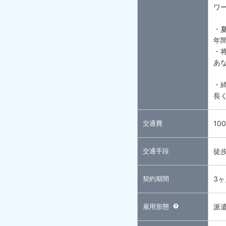
ワ
・
年間
・
あ
・
長く
交通費
10
交通手段
徒
契約期間
3
雇用形態
派