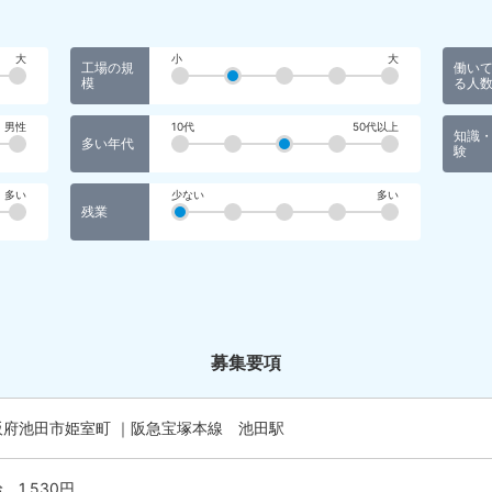
大
小
大
工場の規
働い
模
る人
男性
10代
50代以上
知識
多い年代
験
多い
少ない
多い
残業
募集要項
阪府池田市姫室町 ｜阪急宝塚本線 池田駅
 1,530円