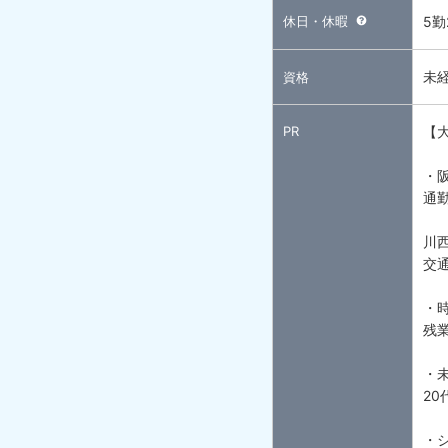
休日・休暇
5
未
資格
PR
【
・
通
川
交通
・時
残
・
20
・