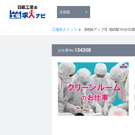
全国版
工場求人トップ
【時給アップ!】池田駅10分!日勤・土
134308
お仕事No.