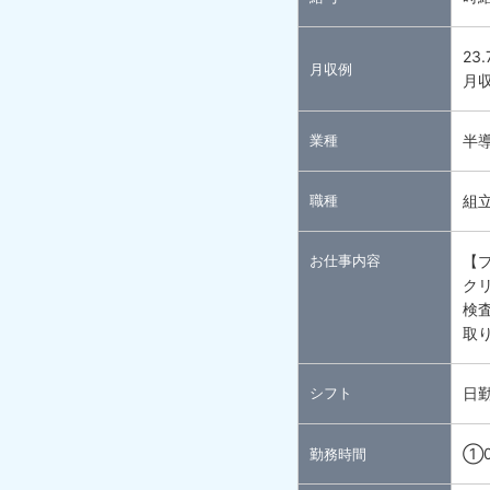
23
月収例
月収
業種
半
職種
組
お仕事内容
【
ク
検
取
シフト
日
①0
勤務時間