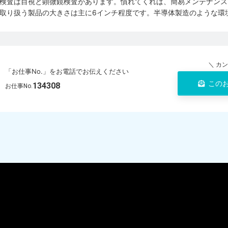
検査は目視と顕微鏡検査があります。慣れてくれば、簡易メンテナンス
取り扱う製品の大きさは主に6インチ程度です。半導体製造のような環
＼ カ
「お仕事No.」をお電話でお伝えください
この
134308
お仕事No.