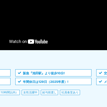
阪急『池田駅』より徒歩10分!
交
年間休日は129日（2025年度）!
メ
10時間以内）
女性活躍中
給与前渡し
社員食堂あり