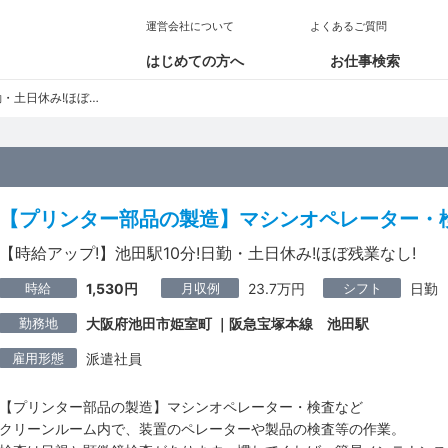
運営会社について
よくあるご質問
はじめての方へ
お仕事検索
日休み!ほぼ残業なし!
【プリンター部品の製造】マシンオペレーター・
【時給アップ!】池田駅10分!日勤・土日休み!ほぼ残業なし!
時給
月収例
シフト
1,530円
23.7万円
日勤
勤務地
大阪府池田市姫室町 ｜阪急宝塚本線 池田駅
雇用形態
派遣社員
【プリンター部品の製造】マシンオペレーター・検査など
クリーンルーム内で、装置のペレーターや製品の検査等の作業。