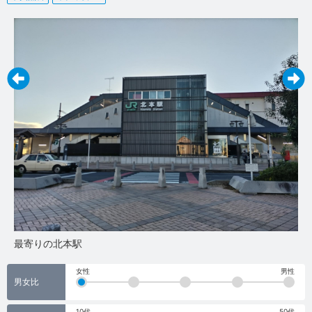
最寄りの北本駅
工
女性
男性
男女比
10代
50代