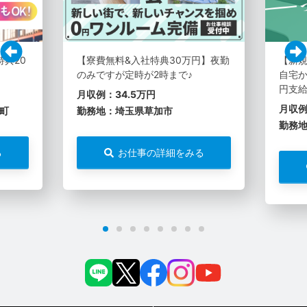
特典20
【寮費無料&入社特典30万円】夜勤
【新
のみですが定時が2時まで♪
自宅か
円支
月収例：34.5万円
月収例
町
勤務地：埼玉県草加市
勤務
る
お仕事の詳細をみる