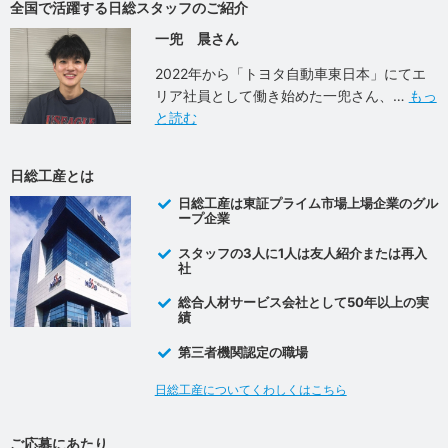
全国で活躍する日総スタッフのご紹介
一兜 晨さん
2022年から「トヨタ自動車東日本」にてエ
リア社員として働き始めた一兜さん、
もっ
と読む
日総工産とは
日総工産は東証プライム市場上場企業のグル
ープ企業
スタッフの3人に1人は友人紹介または再入
社
総合人材サービス会社として50年以上の実
績
第三者機関認定の職場
日総工産についてくわしくはこちら
ご応募にあたり