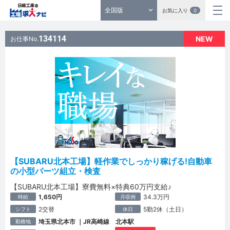
全国版
お気に入り
0
134114
NEW
お仕事No.
【SUBARU北本工場】軽作業でしっかり稼げる!自動車
の小型パーツ組立・検査
【SUBARU北本工場】寮費無料×特典60万円支給♪
1,650円
34.3万円
時給
月収例
2交替
5勤2休（土日）
シフト
休日
埼玉県北本市 ｜JR高崎線 北本駅
勤務地