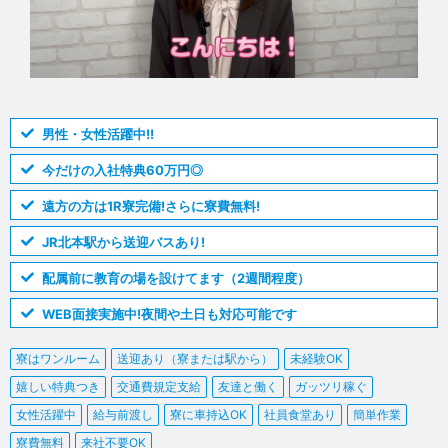
男性・女性活躍中!!
今だけの入社特典60万円◎
遠方の方は1R寮完備!さらに寮費無料!
JR北本駅から送迎バスあり!
配属前に教育の場を設けてます（2週間程度）
WEB面接実施中!夜間や土日も対応可能です
寮はワンルーム
送迎あり（寮または駅から）
未経験OK
嬉しい特典つき
交通費規定支給
友達と働く
ガッツリ稼ぐ
女性活躍中
給与前渡し
寮に車持込OK
社員食堂あり
簡単作業
寮費無料
来社不要OK