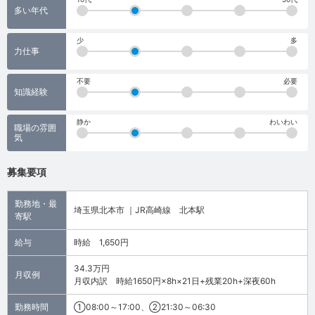
多い年代
少
多
力仕事
不要
必要
知識経験
静か
わいわい
職場の雰囲
気
募集要項
勤務地・最
埼玉県北本市 ｜JR高崎線 北本駅
寄駅
給与
時給 1,650円
34.3万円
月収例
月収内訳 時給1650円×8h×21日+残業20h+深夜60h
勤務時間
①08:00～17:00、②21:30～06:30