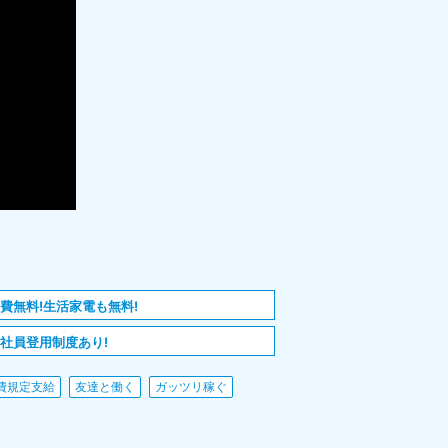
費無料!生活家電も無料!
社員登用制度あり!
費規定支給
友達と働く
ガッツリ稼ぐ