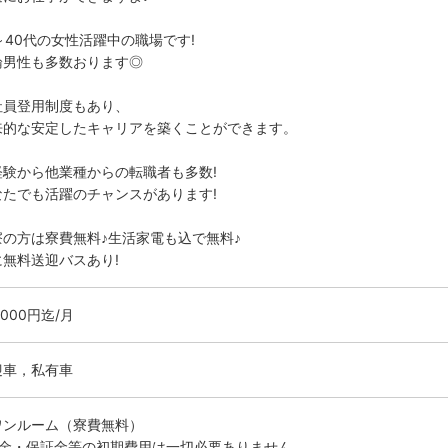
～40代の女性活躍中の職場です!
論男性も多数おります◎
社員登用制度もあり、
来的な安定したキャリアを築くことができます。
経験から他業種からの転職者も多数!
なたでも活躍のチャンスがあります!
寮の方は寮費無料♪生活家電も込で無料♪
に無料送迎バスあり!
0000円迄/月
迎車，私有車
ワンルーム（寮費無料）
敷金・保証金等の初期費用は一切必要ありません