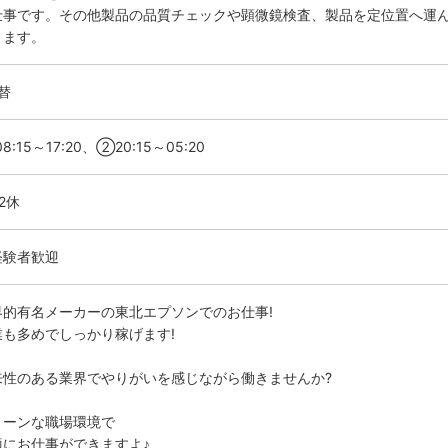
仕事です。その他製品の品質チェックや顕微鏡検査、製品を定位置へ運
ります。
替
8:15～17:20、②20:15～05:20
2休
経験者歓迎
界的有名メーカーの東北エプソンでのお仕事!
業も多めでしっかり稼げます!
来性のある業界でやりがいを感じながら働きませんか?
リーンな職場環境で
適にお仕事ができますよ♪