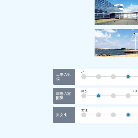
小
工場の規
模
静か
わ
職場の雰
囲気
女性
男女比