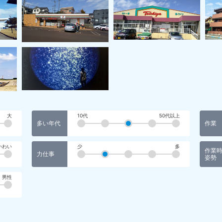
大
10代
50代以上
多い年代
作業
いわい
少
多
作業
力仕事
姿勢
男性