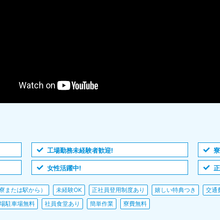
工場勤務未経験者歓迎!
寮
女性活躍中!
正
寮または駅から）
未経験OK
正社員登用制度あり
嬉しい特典つき
交通
場駐車場無料
社員食堂あり
簡単作業
寮費無料