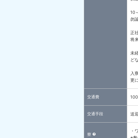
10
勿
正
将
未
ど
入
更
交通費
10
交通手段
送
・
寮
※