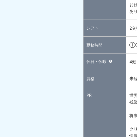
お
あ
シフト
2交
①0
勤務時間
休日・休暇
4勤
未
資格
PR
世
残
将
ク
快