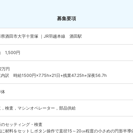
募集要項
形県酒田市大字十里塚 ｜JR羽越本線 酒田駅
 1,500円
.2万円
内訳 時給1500円×7.75h×21日+残業47.25h+深夜56.7h
導体
立，検査，マシンオペレーター，部品供給
料のセッティング・検査
械に材料をセットしボタン操作で直径15～20㎝程度の小さめの円形半導