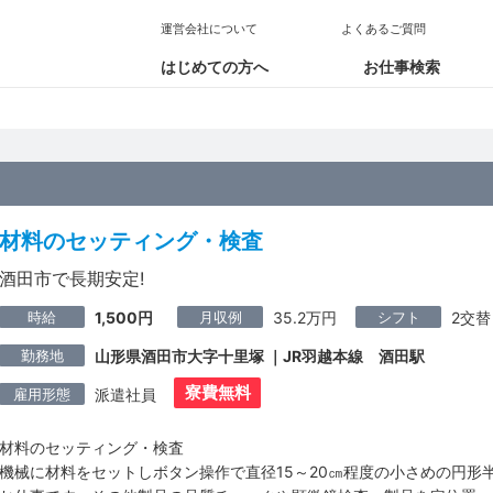
運営会社について
よくあるご質問
はじめての方へ
お仕事検索
材料のセッティング・検査
酒田市で長期安定!
時給
月収例
シフト
1,500円
35.2万円
2交替
勤務地
山形県酒田市大字十里塚 ｜JR羽越本線 酒田駅
寮費無料
雇用形態
派遣社員
材料のセッティング・検査
機械に材料をセットしボタン操作で直径15～20㎝程度の小さめの円形