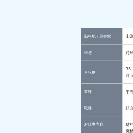
山
勤務地・最寄駅
時給
給与
35
月収例
月収
業種
半
職種
組
お仕事内容
材
機