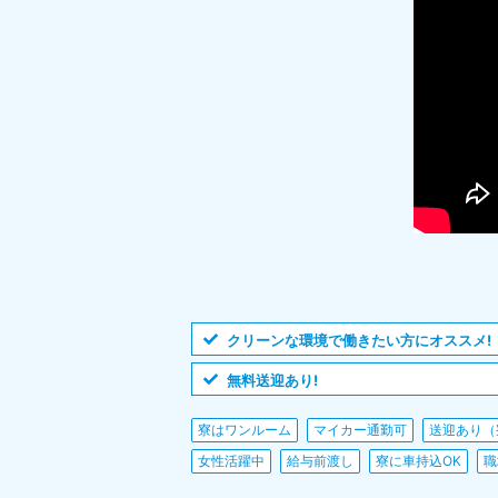
クリーンな環境で働きたい方にオススメ!
無料送迎あり!
寮はワンルーム
マイカー通勤可
送迎あり（
女性活躍中
給与前渡し
寮に車持込OK
職