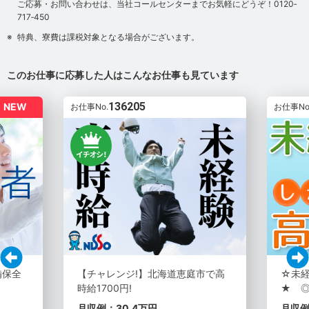
ご応募・お問い合わせは、当社コールセンターまでお気軽にどうぞ！0120‐
717‐450
特典、寮費は課税対象となる場合がございます。
このお仕事に応募した人はこんなお仕事も見ています
136205
NEW
お仕事No.
お仕事No
備保全
【チャレンジ!】北海道恵庭市で高
☆未経
時給1700円!
★ 
月収例：30.4万円
月収例