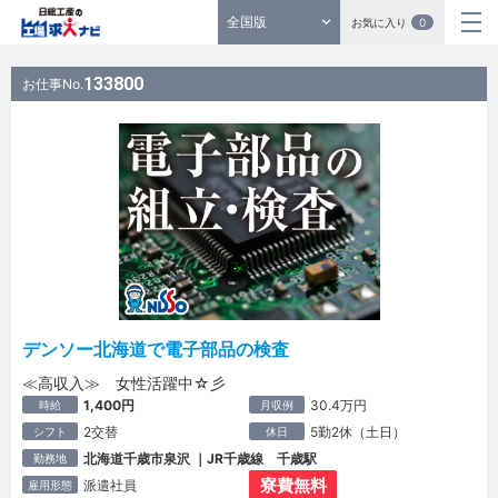
全国版
お気に入り
0
133800
お仕事No.
デンソー北海道で電子部品の検査
≪高収入≫ 女性活躍中☆彡
1,400円
30.4万円
時給
月収例
2交替
5勤2休（土日）
シフト
休日
北海道千歳市泉沢 ｜JR千歳線 千歳駅
勤務地
寮費無料
派遣社員
雇用形態