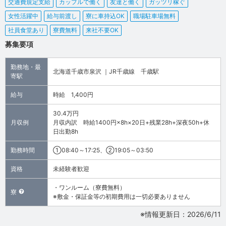
交通費規定支給
カップルで働く
友達と働く
ガッツリ稼ぐ
女性活躍中
給与前渡し
寮に車持込OK
職場駐車場無料
社員食堂あり
寮費無料
来社不要OK
募集要項
勤務地・最
北海道千歳市泉沢 ｜JR千歳線 千歳駅
寄駅
給与
時給 1,400円
30.4万円
月収例
月収内訳 時給1400円×8h×20日+残業28h+深夜50h+休
日出勤8h
勤務時間
①08:40～17:25、②19:05～03:50
資格
未経験者歓迎
・ワンルーム（寮費無料）
寮
※敷金・保証金等の初期費用は一切必要ありません
※情報更新日：2026/6/11