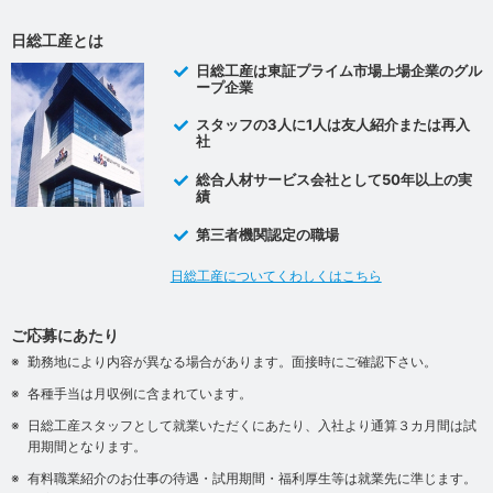
日総工産とは
日総工産は東証プライム市場上場企業のグル
ープ企業
スタッフの3人に1人は友人紹介または再入
社
総合人材サービス会社として50年以上の実
績
第三者機関認定の職場
日総工産についてくわしくはこちら
ご応募にあたり
勤務地により内容が異なる場合があります。面接時にご確認下さい。
各種手当は月収例に含まれています。
日総工産スタッフとして就業いただくにあたり、入社より通算３カ月間は試
用期間となります。
有料職業紹介のお仕事の待遇・試用期間・福利厚生等は就業先に準じます。