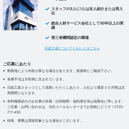
スタッフの3人に1人は友人紹介または再入
社
総合人材サービス会社として50年以上の実
績
第三者機関認定の職場
日総工産についてくわしくはこちら
ご応募にあたり
勤務地により内容が異なる場合があります。面接時にご確認下さい。
各種手当は月収例に含まれています。
日総工産スタッフとして就業いただくにあたり、入社より通算３カ月間は試
用期間となります。
有料職業紹介のお仕事の待遇・試用期間・福利厚生等は就業先に準じます。
ご応募・お問い合わせは、当社コールセンターまでお気軽にどうぞ！0120‐
717‐450
特典、寮費は課税対象となる場合がございます。