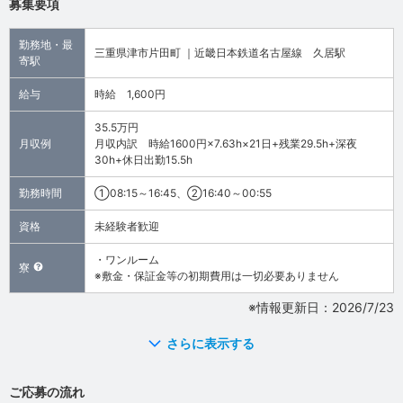
募集要項
勤務地・最
三重県津市片田町 ｜近畿日本鉄道名古屋線 久居駅
寄駅
給与
時給 1,600円
35.5万円
月収例
月収内訳 時給1600円×7.63h×21日+残業29.5h+深夜
30h+休日出勤15.5h
勤務時間
①08:15～16:45、②16:40～00:55
資格
未経験者歓迎
・ワンルーム
寮
※敷金・保証金等の初期費用は一切必要ありません
※情報更新日：2026/7/23
さらに表示する
ご応募の流れ