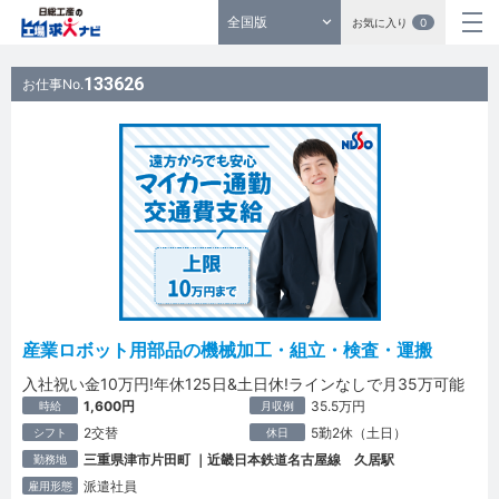
全国版
お気に入り
0
133626
お仕事No.
産業ロボット用部品の機械加工・組立・検査・運搬
入社祝い金10万円!年休125日&土日休!ラインなしで月35万可能
1,600円
35.5万円
時給
月収例
2交替
5勤2休（土日）
シフト
休日
三重県津市片田町 ｜近畿日本鉄道名古屋線 久居駅
勤務地
派遣社員
雇用形態