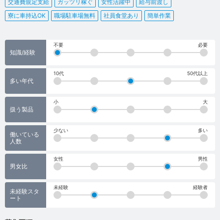
交通費規定支給
ガッツリ稼ぐ
女性活躍中
給与前渡し
寮に車持込OK
職場駐車場無料
社員食堂あり
簡単作業
不要
必要
知識/経験
10代
50代以上
多い年代
小
大
扱う製品
少ない
多い
働いている
人数
女性
男性
男女比
未経験
経験者
未経験スタ
ート