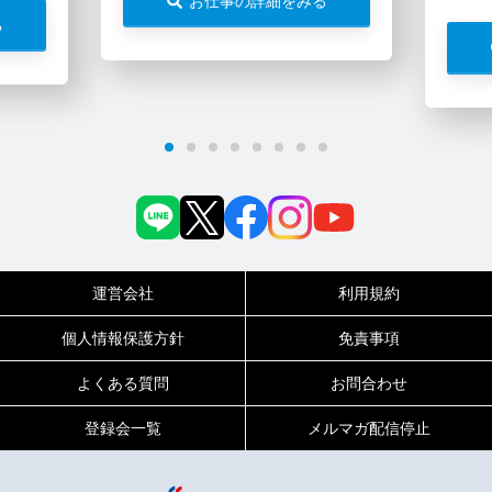
お仕事の詳細をみる
る
運営会社
利用規約
個人情報保護方針
免責事項
よくある質問
お問合わせ
登録会一覧
メルマガ配信停止
0120-717-450
受付時間
平日9:00～19:00（土日祝は18:00まで）