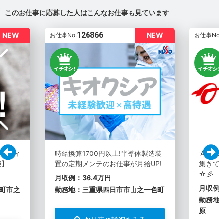
このお仕事に応募した人はこんなお仕事も見ています
126866
NEW
NEW
お仕事No.
お仕事No
ボディ
時給換算1700円以上!半導体製造装
☆彡
能】
置の定期メンテのお仕事が月給UP!
集き
☆彡
月収例：36.4万円
月収例
町市之
勤務地：三重県四日市市山之一色町
勤務
原