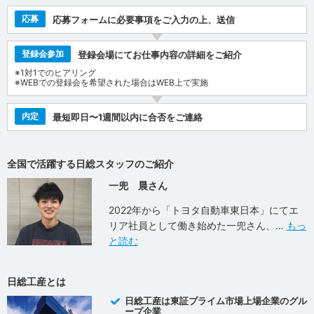
応募
応募フォームに必要事項をご入力の上、送信
登録会参加
登録会場にてお仕事内容の詳細をご紹介
※1対1でのヒアリング
※WEBでの登録会を希望された場合はWEB上で実施
内定
最短即日〜1週間以内に合否をご連絡
全国で活躍する日総スタッフのご紹介
一兜 晨さん
2022年から「トヨタ自動車東日本」にてエ
リア社員として働き始めた一兜さん、
もっ
と読む
日総工産とは
日総工産は東証プライム市場上場企業のグル
ープ企業