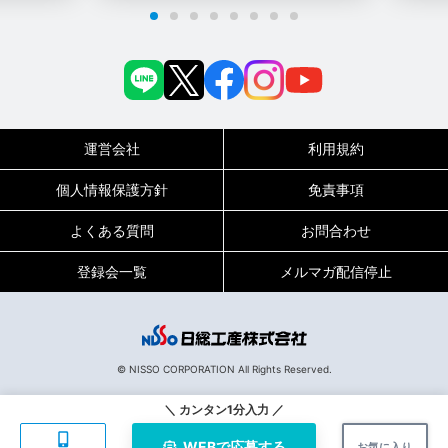
運営会社
利用規約
個人情報保護方針
免責事項
よくある質問
お問合わせ
登録会一覧
メルマガ配信停止
0120-717-450
受付時間
平日9:00～19:00（土日祝は18:00まで）
© NISSO CORPORATION All Rights Reserved.
133162
お仕事No.
＼ カンタン1分入力 ／
WEBで
応募する
お気に入り