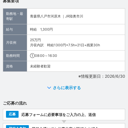
募集要項
勤務地・最
青森県八戸市河原木 ｜JR陸奥市川
寄駅
給与
時給 1,300円
25万円
月収例
月収内訳 時給1300円×7.5h×21日+残業30h
勤務時間
①08:00～16:30
資格
未経験者歓迎
※情報更新日：2026/6/30
さらに表示する
ご応募の流れ
応募
応募フォームに必要事項をご入力の上、送信