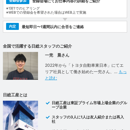
登録会参加
登録会場にてお仕事内容の詳細をご紹介
※1対1でのヒアリング
※WEBでの登録会を希望された場合はWEB上で実施
内定
最短即日〜1週間以内に合否をご連絡
全国で活躍する日総スタッフのご紹介
一兜 晨さん
2022年から「トヨタ自動車東日本」にてエ
リア社員として働き始めた一兜さん、
もっ
と読む
日総工産とは
日総工産は東証プライム市場上場企業のグル
ープ企業
スタッフの3人に1人は友人紹介または再入
社