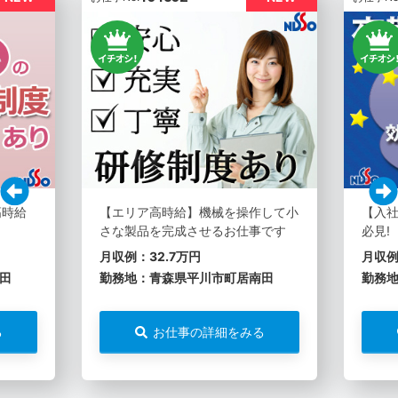
高時給
【エリア高時給】機械を操作して小
【入社
さな製品を完成させるお仕事です
必見!
月収例：32.7万円
月収例
田
勤務地：青森県平川市町居南田
勤務
る
お仕事の詳細をみる