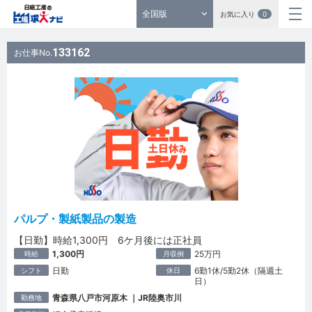
全国版
お気に入り
0
133162
お仕事No.
パルプ・製紙製品の製造
【日勤】時給1,300円 6ケ月後には正社員
1,300円
25万円
時給
月収例
日勤
6勤1休/5勤2休（隔週土
シフト
休日
日）
青森県八戸市河原木 ｜JR陸奥市川
勤務地