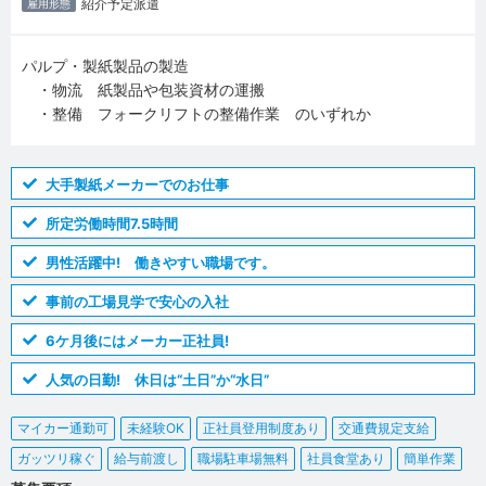
紹介予定派遣
雇用形態
パルプ・製紙製品の製造
・物流 紙製品や包装資材の運搬
・整備 フォークリフトの整備作業 のいずれか
大手製紙メーカーでのお仕事
所定労働時間7.5時間
男性活躍中! 働きやすい職場です。
事前の工場見学で安心の入社
6ケ月後にはメーカー正社員!
人気の日勤! 休日は“土日”か“水日”
マイカー通勤可
未経験OK
正社員登用制度あり
交通費規定支給
ガッツリ稼ぐ
給与前渡し
職場駐車場無料
社員食堂あり
簡単作業