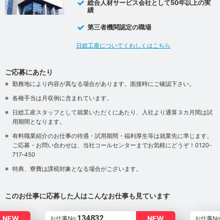
総合人材サービス会社として50年以上の実
績
第三者機関認定の職場
日総工産についてくわしくはこちら
ご応募にあたり
勤務地により内容が異なる場合があります。面接時にご確認下さい。
各種手当は月収例に含まれています。
日総工産スタッフとして就業いただくにあたり、入社より通算３カ月間は試
用期間となります。
有料職業紹介のお仕事の待遇・試用期間・福利厚生等は就業先に準じます。
ご応募・お問い合わせは、当社コールセンターまでお気軽にどうぞ！0120‐
717‐450
特典、寮費は課税対象となる場合がございます。
このお仕事に応募した人はこんなお仕事も見ています
134832
NEW
NEW
お仕事No.
お仕事No