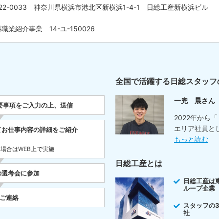
22-0033 神奈川県横浜市港北区新横浜1-4-1 日総工産新横浜ビル
職業紹介事業 14-ユ-150026
全国で活躍する日総スタッフ
一兜 晨さん
要事項をご入力の上、送信
2022年から
エリア社員と
てお仕事内容の詳細をご紹介
もっと読む
た場合はWEB上で実施
日総工産とは
の選考会に参加
日総工産は
ループ企業
をご連絡
スタッフの
社