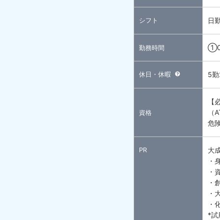
シフト
日
①0
勤務時間
休日・休暇
5
【
（
資格
危
PR
大
・
・
・
・
・
*