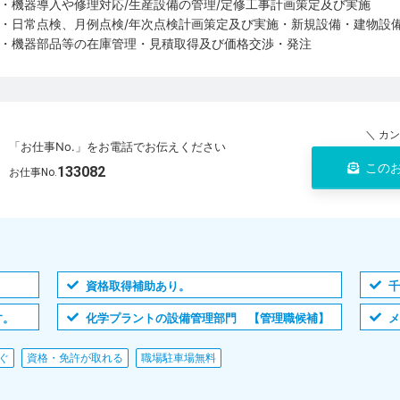
・機器導入や修理対応/生産設備の管理/定修工事計画策定及び実施
・日常点検、月例点検/年次点検計画策定及び実施・新規設備・建物設
・機器部品等の在庫管理・見積取得及び価格交渉・発注
＼ カ
「お仕事No.」をお電話でお伝えください
この
133082
お仕事No.
資格取得補助あり。
す。
化学プラントの設備管理部門 【管理職候補】
ぐ
資格・免許が取れる
職場駐車場無料