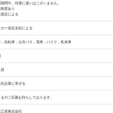
用期間中、待遇に違いはございません。
給制度あり
業規定による
ーカー規定支給による
歩，自転車，公共バス，電車，バイク，私有車
期
社員
業先企業に準ずる
さまのご応募お待ちしております。
総工産株式会社