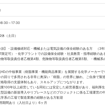
勤
8:30～17:30
勤2休（土日）
必須】・設備修繕対応・機械または電気設備の保全経験のある方 （3年
AT限定可）・化学プラントでの設備保全経験・社員教育・指導経験のあ
険物等取扱責任者乙種第4類、危険物等取扱責任者乙種第5類、・機械系
成HDの中核事業（樹脂事業・機能商品事業）を展開する化学メーカーで
身の回りで多用される非常に奥深い「樹脂」の世界に触れ、ご自身で製
資格取得の支援体制もあり、スキルアップにつながります。
創業100年以上経営している同社には安定した経営基盤があり、福利厚
大型設備の新規導入やリプレースなどのプロジェクトに係る工場運営の
化学系の工場で製造業務の経験がある方歓迎
試用期間あり（入社日より）6ヶ月