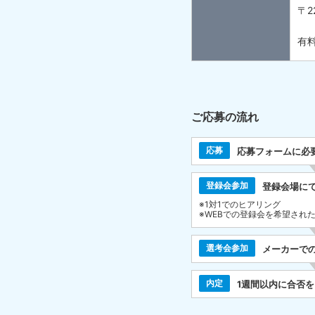
〒2
有料
ご応募の流れ
応募
応募フォームに必
登録会参加
登録会場に
※1対1でのヒアリング
※WEBでの登録会を希望され
選考会参加
メーカーで
内定
1週間以内に合否