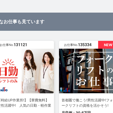
なお仕事も見ています
131121
135334
NEW
お仕事No.
お仕事No.
【時給UP作業所!】【寮費無料】
首都圏で働こう!男性活躍中!フォ
女性活躍中! 人気の日勤・軽作業
ークリフトの資格を活かそう!
月収例：30.6万円