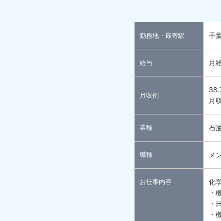
千
勤務地・最寄駅
月給
給与
38
月収例
月収
業種
石
職種
メ
お仕事内容
化
・
・
・