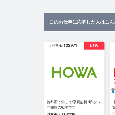
このお仕事に応募した人はこん
123971
NEW
お仕事No.
首都圏で働こう!寮費無料♪明るい
雰囲気の職場です!
♪
月収例：31.4万円