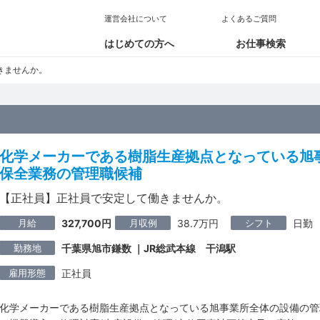
運営会社について
よくあるご質問
はじめての方へ
お仕事検索
きませんか。
化学メーカーである樹脂生産拠点となっている旭
保全業務の管理職候補
【正社員】正社員で安定して働きませんか。
月給
月収例
シフト
327,700円
38.7万円
日勤
勤務地
千葉県旭市鎌数 ｜JR総武本線 干潟駅
雇用形態
正社員
化学メーカーである樹脂生産拠点となっている旭事業所全体の設備の管