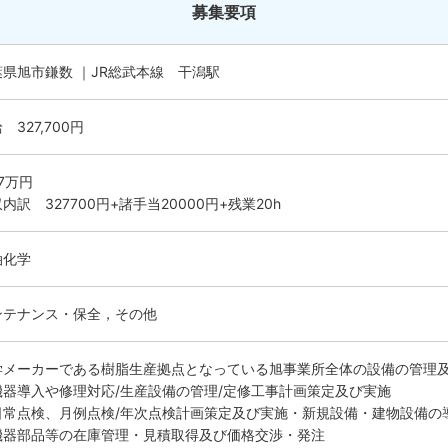
募集要項
葉県旭市鎌数 ｜JR総武本線 干潟駅
 327,700円
.7万円
内訳 327700円+諸手当20000円+残業20h
油化学
ンテナンス・保全，その他
学メーカーである樹脂生産拠点となっている旭事業所全体の設備の管理
機器導入や修理対応/生産設備の管理/定修工事計画策定及び実施
日常点検、月例点検/年次点検計画策定及び実施・新規設備・建物設備の
機器部品等の在庫管理・見積取得及び価格交渉・発注