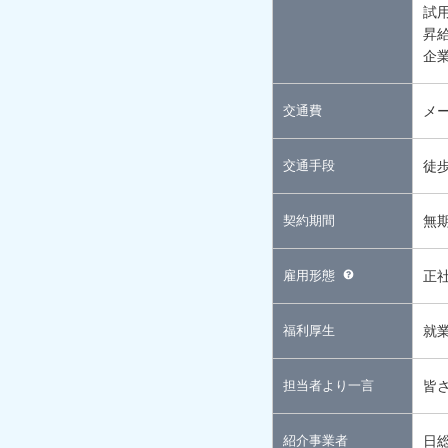
試
昇
企
交通費
メ
交通手段
徒
契約期間
無
雇用形態
正
福利厚生
就
担当者より一言
皆
紹介事業者
日