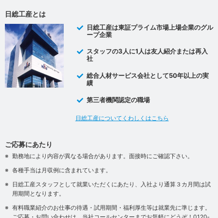
日総工産とは
日総工産は東証プライム市場上場企業のグル
ープ企業
スタッフの3人に1人は友人紹介または再入
社
総合人材サービス会社として50年以上の実
績
第三者機関認定の職場
日総工産についてくわしくはこちら
ご応募にあたり
勤務地により内容が異なる場合があります。面接時にご確認下さい。
各種手当は月収例に含まれています。
日総工産スタッフとして就業いただくにあたり、入社より通算３カ月間は試
用期間となります。
有料職業紹介のお仕事の待遇・試用期間・福利厚生等は就業先に準じます。
ご応募・お問い合わせは、当社コールセンターまでお気軽にどうぞ！0120‐