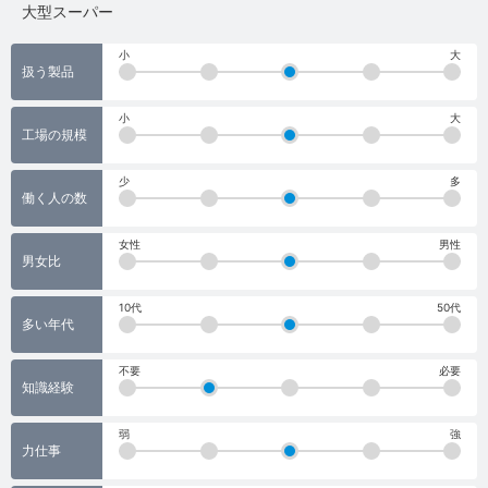
大型スーパー
大
小
大
扱う製品
小
大
工場の規模
少
多
働く人の数
女性
男性
男女比
10代
50代
多い年代
不要
必要
知識経験
弱
強
力仕事