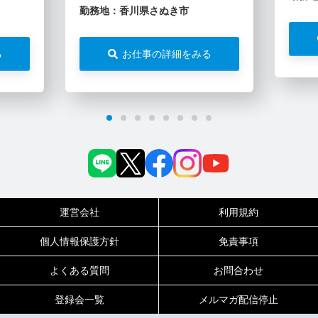
勤務地：香川県さぬき市
る
お仕事の詳細をみる
運営会社
利用規約
個人情報保護方針
免責事項
よくある質問
お問合わせ
登録会一覧
メルマガ配信停止
0120-717-450