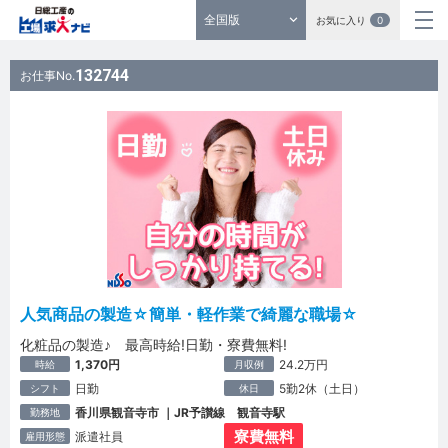
全国版
お気に入り
0
132744
お仕事No.
人気商品の製造☆簡単・軽作業で綺麗な職場☆
化粧品の製造♪ 最高時給!日勤・寮費無料!
1,370円
24.2万円
時給
月収例
日勤
5勤2休（土日）
シフト
休日
香川県観音寺市 ｜JR予讃線 観音寺駅
勤務地
寮費無料
派遣社員
雇用形態