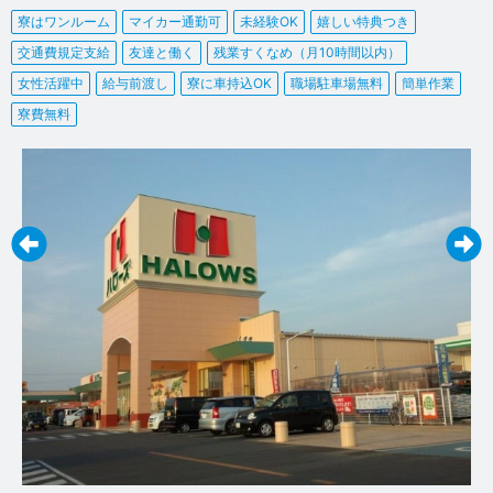
寮はワンルーム
マイカー通勤可
未経験OK
嬉しい特典つき
交通費規定支給
友達と働く
残業すくなめ（月10時間以内）
女性活躍中
給与前渡し
寮に車持込OK
職場駐車場無料
簡単作業
寮費無料