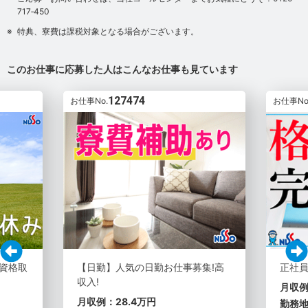
717‐450
特典、寮費は課税対象となる場合がございます。
このお仕事に応募した人はこんなお仕事も見ています
127474
お仕事No.
お仕事No
!資格取
【日勤】人気の日勤お仕事募集!高
正社
収入!
月収例
月収例：28.4万円
勤務