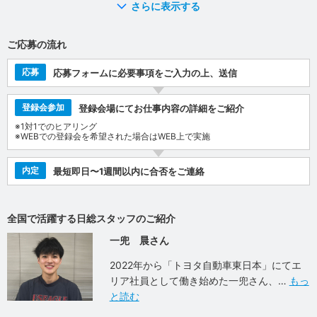
さらに表示する
ご応募の流れ
応募
応募フォームに必要事項をご入力の上、送信
登録会参加
登録会場にてお仕事内容の詳細をご紹介
※1対1でのヒアリング
※WEBでの登録会を希望された場合はWEB上で実施
内定
最短即日〜1週間以内に合否をご連絡
全国で活躍する日総スタッフのご紹介
一兜 晨さん
2022年から「トヨタ自動車東日本」にてエ
リア社員として働き始めた一兜さん、
もっ
と読む