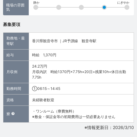
静か
にぎやか
職場の雰囲
気
募集要項
勤務地・最
香川県観音寺市 ｜JR予讃線 観音寺駅
寄駅
給与
時給 1,370円
24.2万円
月収例
月収内訳 時給1370円×7.75h×20日+残業10h+休日出勤
7.75h
勤務時間
①06:15～14:45
資格
未経験者歓迎
・ワンルーム（寮費無料）
寮
※敷金・保証金等の初期費用は一切必要ありません
※情報更新日：2026/3/10