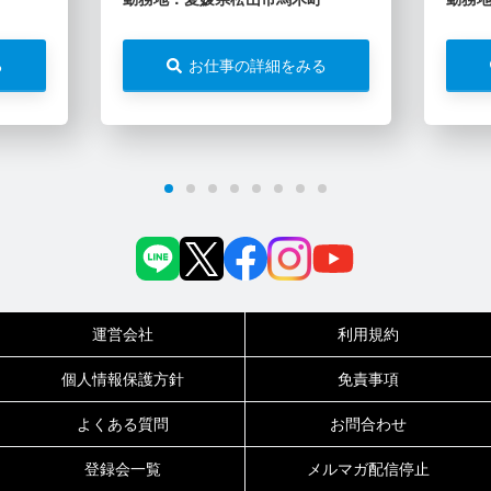
る
お仕事の詳細をみる
運営会社
利用規約
個人情報保護方針
免責事項
よくある質問
お問合わせ
登録会一覧
メルマガ配信停止
0120-717-450