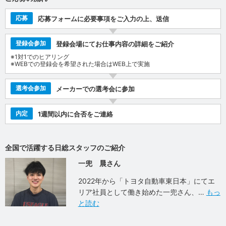
応募
応募フォームに必要事項をご入力の上、送信
登録会参加
登録会場にてお仕事内容の詳細をご紹介
※1対1でのヒアリング
※WEBでの登録会を希望された場合はWEB上で実施
選考会参加
メーカーでの選考会に参加
内定
1週間以内に合否をご連絡
全国で活躍する日総スタッフのご紹介
一兜 晨さん
2022年から「トヨタ自動車東日本」にてエ
リア社員として働き始めた一兜さん、
もっ
と読む