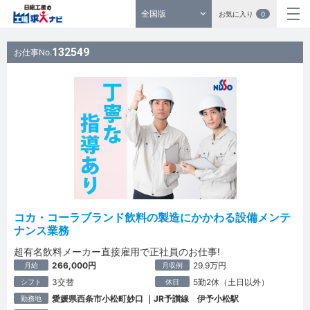
全国版
お気に入り
0
132549
お仕事No.
コカ・コーラブランド飲料の製造にかかわる設備メンテ
ナンス業務
超有名飲料メーカー直接雇用で正社員のお仕事!
266,000円
29.9万円
月給
月収例
3交替
5勤2休（土日以外）
シフト
休日
愛媛県西条市小松町妙口 ｜JR予讃線 伊予小松駅
勤務地