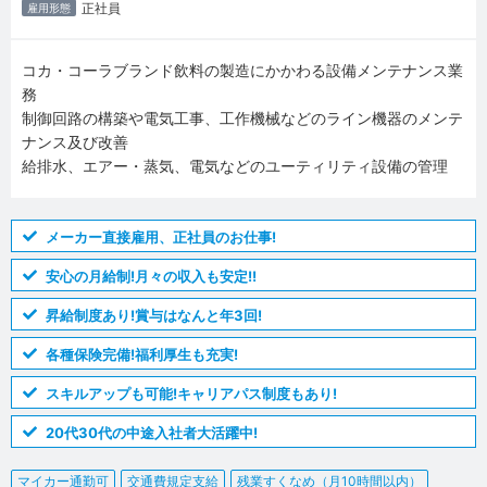
正社員
雇用形態
コカ・コーラブランド飲料の製造にかかわる設備メンテナンス業
務
制御回路の構築や電気工事、工作機械などのライン機器のメンテ
ナンス及び改善
給排水、エアー・蒸気、電気などのユーティリティ設備の管理
メーカー直接雇用、正社員のお仕事!
安心の月給制!月々の収入も安定!!
昇給制度あり!賞与はなんと年3回!
各種保険完備!福利厚生も充実!
スキルアップも可能!キャリアパス制度もあり!
20代30代の中途入社者大活躍中!
マイカー通勤可
交通費規定支給
残業すくなめ（月10時間以内）