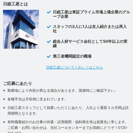
日総工産とは
日総工産は東証プライム市場上場企業のグル
ープ企業
スタッフの3人に1人は友人紹介または再入
社
総合人材サービス会社として50年以上の実
績
第三者機関認定の職場
日総工産についてくわしくはこちら
ご応募にあたり
勤務地により内容が異なる場合があります。面接時にご確認下さい。
各種手当は月収例に含まれています。
日総工産スタッフとして就業いただくにあたり、入社より通算３カ月間は試
用期間となります。
有料職業紹介のお仕事の待遇・試用期間・福利厚生等は就業先に準じます。
ご応募・お問い合わせは、当社コールセンターまでお気軽にどうぞ！0120‐