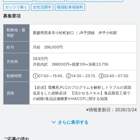
ガッツリ稼ぐ
女性活躍中
職場駐車場無料
募集要項
勤務地・最
愛媛県西条市小松町妙口 ｜JR予讃線 伊予小松駅
寄駅
給与
月給 266,000円
29.9万円
月収例
月収内訳 266000円+残業10h+深夜33.75h
勤務時間
①07:00～15:45、②14:30～23:15、③22:45～07:30
【必須】電機系;PLCのプログラムを解析しトラブルの原因
資格
追及をした経験必須 【活かせるスキル】食品製造工場で
の経験/食品設備概要やHACCPに関する知識
※情報更新日：2026/3/24
さらに表示する
ご応募の流れ