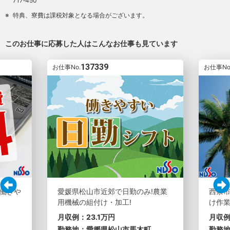
717‐450
特典、寮費は課税対象となる場合がございます。
このお仕事に応募した人はこんなお仕事も見ています
137339
お仕事No.
お仕事No
働きや
愛媛県松山市近郊で日勤のみ!農業
西条市
用機械の組付け・加工!
け作業
月収例：23.1万円
月収例
勤務地：愛媛県松山市馬木町
勤務