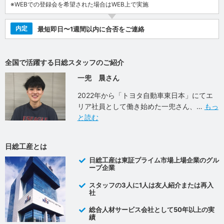
※WEBでの登録会を希望された場合はWEB上で実施
内定
最短即日〜1週間以内に合否をご連絡
全国で活躍する日総スタッフのご紹介
一兜 晨さん
2022年から「トヨタ自動車東日本」にてエ
リア社員として働き始めた一兜さん、
もっ
と読む
日総工産とは
日総工産は東証プライム市場上場企業のグル
ープ企業
スタッフの3人に1人は友人紹介または再入
社
総合人材サービス会社として50年以上の実
績