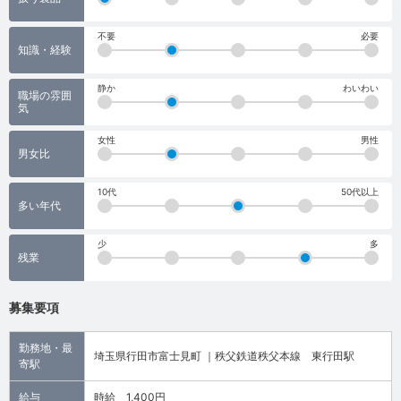
不要
必要
知識・経験
静か
わいわい
職場の雰囲
気
女性
男性
男女比
10代
50代以上
多い年代
少
多
残業
募集要項
勤務地・最
埼玉県行田市富士見町 ｜秩父鉄道秩父本線 東行田駅
寄駅
給与
時給 1,400円