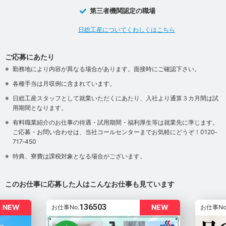
第三者機関認定の職場
日総工産についてくわしくはこちら
ご応募にあたり
勤務地により内容が異なる場合があります。面接時にご確認下さい。
各種手当は月収例に含まれています。
日総工産スタッフとして就業いただくにあたり、入社より通算３カ月間は試
用期間となります。
有料職業紹介のお仕事の待遇・試用期間・福利厚生等は就業先に準じます。
ご応募・お問い合わせは、当社コールセンターまでお気軽にどうぞ！0120‐
717‐450
特典、寮費は課税対象となる場合がございます。
このお仕事に応募した人はこんなお仕事も見ています
136503
NEW
NEW
お仕事No.
お仕事No