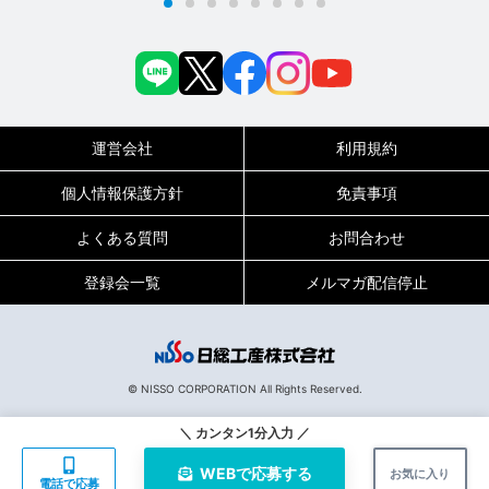
運営会社
利用規約
個人情報保護方針
免責事項
よくある質問
お問合わせ
登録会一覧
メルマガ配信停止
0120-717-450
受付時間
平日9:00～19:00（土日祝は18:00まで）
© NISSO CORPORATION All Rights Reserved.
132076
お仕事No.
＼ カンタン1分入力 ／
WEBで
応募する
お気に入り
電話で応募