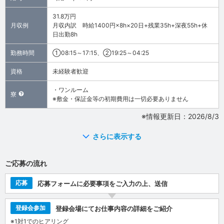
31.8万円
月収例
月収内訳 時給1400円×8h×20日+残業35h+深夜55h+休
日出勤8h
勤務時間
①08:15～17:15、②19:25～04:25
資格
未経験者歓迎
・ワンルーム
寮
※敷金・保証金等の初期費用は一切必要ありません
※情報更新日：2026/8/3
さらに表示する
ご応募の流れ
応募
応募フォームに必要事項をご入力の上、送信
登録会参加
登録会場にてお仕事内容の詳細をご紹介
※1対1でのヒアリング