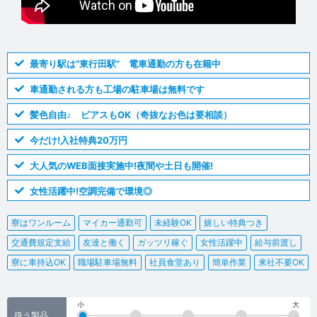
最寄り駅は”東行田駅” 電車通勤の方も在籍中
車通勤される方も工場の駐車場は無料です
髪色自由♪ ピアスもOK（奇抜なお色は要相談）
今だけ!入社特典20万円
大人気のWEB面接実施中!夜間や土日も開催!
女性活躍中!空調完備で環境◎
寮はワンルーム
マイカー通勤可
未経験OK
嬉しい特典つき
交通費規定支給
友達と働く
ガッツリ稼ぐ
女性活躍中
給与前渡し
寮に車持込OK
職場駐車場無料
社員食堂あり
簡単作業
来社不要OK
小
大
扱う製品