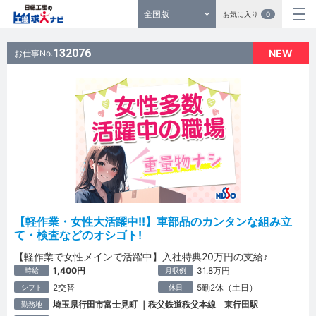
全国版
お気に入り
0
132076
NEW
お仕事No.
【軽作業・女性大活躍中!!】車部品のカンタンな組み立
て・検査などのオシゴト!
【軽作業で女性メインで活躍中】入社特典20万円の支給♪
1,400円
31.8万円
時給
月収例
2交替
5勤2休（土日）
シフト
休日
埼玉県行田市富士見町 ｜秩父鉄道秩父本線 東行田駅
勤務地