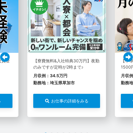
社員登
【寮費無料&入社特典30万円】夜勤
【半
のみですが定時が2時まで♪
1500
月収例：34.5万円
月収例
勤務地：埼玉県草加市
勤務
る
お仕事の詳細をみる