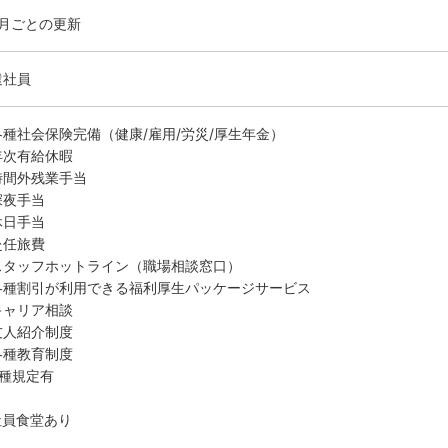
ヶ月ごとの更新
遣社員
各種社会保険完備（健康/雇用/労災/厚生年金）
年次有給休暇
時間外残業手当
深夜手当
休日手当
赴任旅費
スタッフホットライン（職場相談窓口）
各種割引が利用できる福利厚生パッケージサービス
キャリア相談
友人紹介制度
各種教育制度
各種規定有
社員食堂あり