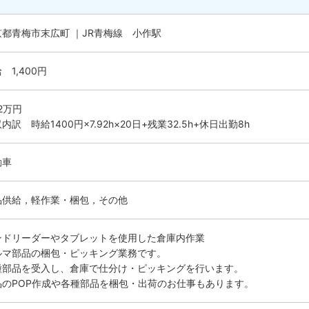
京都青梅市末広町 ｜JR青梅線 小作駅
 1,400円
.2万円
内訳 時給1400円×7.92h×20日+残業32.5h+休日出勤8h
動車
品供給，軽作業・梱包，その他
ンドリーダーやタブレットを使用した倉庫内作業
ルマ部品の梱包・ピッキング業務です。
種部品を受入し、倉庫で仕分け・ピッキングを行います。
品のPOP作成や各種部品を梱包・出荷のお仕事もあります。