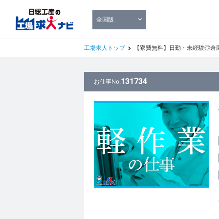
全国版
工場求人トップ
【寮費無料】日勤・未経験◎倉庫内の
131734
お仕事No.