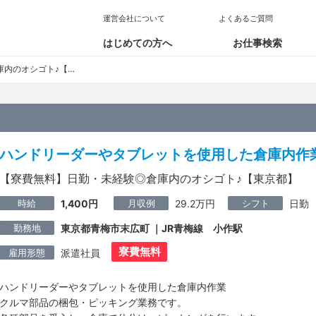
運営会社について
よくあるご質問
はじめての方へ
お仕事検索
オシゴト♪【東京都】
ハンドリーダーやタブレットを使用した倉庫内作
【寮費無料】日勤・未経験◎倉庫内のオシゴト♪【東京都】
時給
月収例
シフト
1,400円
29.2万円
日勤
勤務地
東京都青梅市末広町 ｜JR青梅線 小作駅
寮費無料
雇用形態
派遣社員
ハンドリーダーやタブレットを使用した倉庫内作業
クルマ部品の梱包・ピッキング業務です。