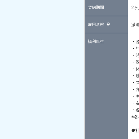
契約期間
2
雇用形態
派
福利厚生
・
・
・
・
・
・
・
・
・
・
・
※
●