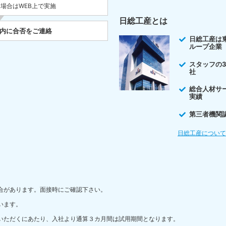
た場合はWEB上で実施
日総工産とは
以内に合否をご連絡
日総工産は
ループ企業
スタッフの
社
総合人材サ
実績
第三者機関
日総工産につい
合があります。面接時にご確認下さい。
います。
いただくにあたり、入社より通算３カ月間は試用期間となります。