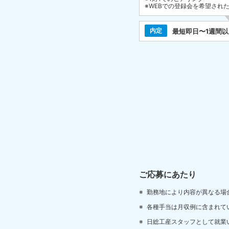
※WEBでの登録会を希望され
内定
最短即日〜1週間
ご応募にあたり
勤務地により内容が異なる場
各種手当は月収例に含まれて
日総工産スタッフとして就業