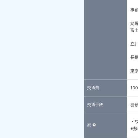
事
綺
富士
立
長
東
交通費
10
交通手段
徒
・
寮
※