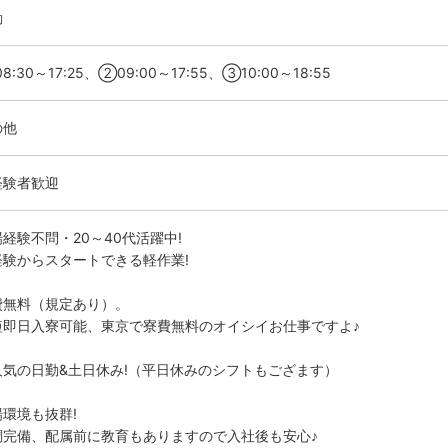
勤
8:30～17:25、②09:00～17:55、③10:00～18:55
の他
経験者歓迎
経験不問・20～40代活躍中!
経験からスタートできる軽作業!
費無料（規定あり）。
短即日入寮可能、東京で寮費無料のオイシイお仕事ですよ♪
人気の日勤&土日休み!（平日休みのシフトもござます）
場環境も抜群!
調完備、配属前に教育もありますので入社後も安心♪