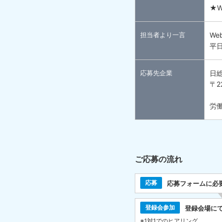
★
担当者より一言
We
平
応募先企業
日
〒2
労働
ご応募の流れ
応募
応募フォームに必
登録会参加
登録会場に
※1対1でのヒアリング