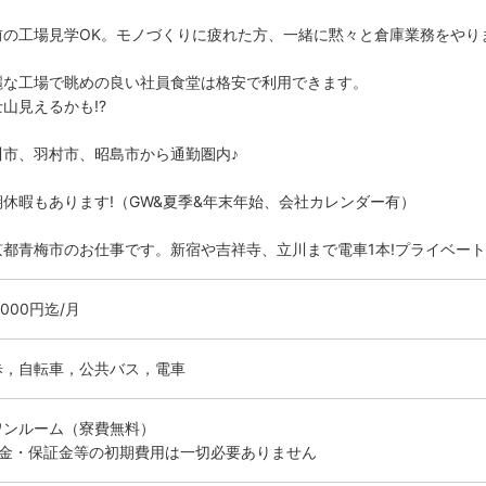
前の工場見学OK。モノづくりに疲れた方、一緒に黙々と倉庫業務をやり
麗な工場で眺めの良い社員食堂は格安で利用できます。
山見えるかも!?
川市、羽村市、昭島市から通勤圏内♪
期休暇もあります!（GW&夏季&年末年始、会社カレンダー有）
京都青梅市のお仕事です。新宿や吉祥寺、立川まで電車1本!プライベート
0000円迄/月
歩，自転車，公共バス，電車
ワンルーム（寮費無料）
敷金・保証金等の初期費用は一切必要ありません