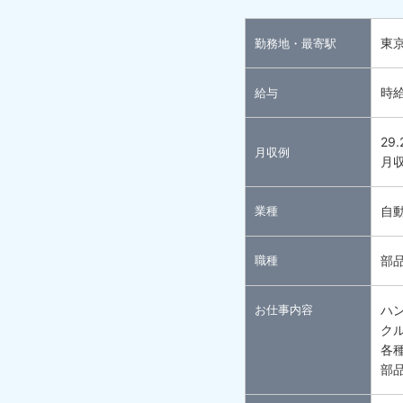
東
勤務地・最寄駅
時給
給与
29
月収例
月収
業種
自
職種
部
お仕事内容
ハ
ク
各
部