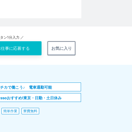
ンタン1分入力 ／
お仕事に
応募する
お気に入り
チカで働こう♪ 電車通勤可能
issoおすすめ!東京・日勤・土日休み
簡単作業
寮費無料