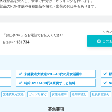
各種部品を受入し、倉庫で仕分け・ピッキングを行います。
部品のPOP作成や各種部品を梱包・出荷のお仕事もあります。
＼ カ
「お仕事No.」をお電話でお伝えください
この
131734
お仕事No.
未経験者大歓迎!20～40代の男女活躍中
駅
時給UP!→1400円&寮費ずっと無料
N
交通費規定支給
ガッツリ稼ぐ
女性活躍中
給与前渡し
社員食堂あり
募集要項