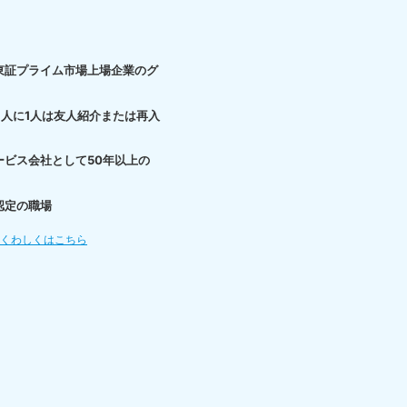
東証プライム市場上場企業のグ
3人に1人は友人紹介または再入
ービス会社として50年以上の
認定の職場
てくわしくはこちら