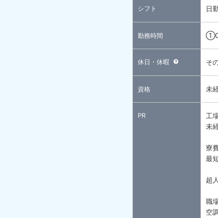
シフト
日
①0
勤務時間
休日・休暇
そ
未
資格
PR
工場
未
寮
最
超
職
空