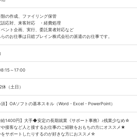
書類の作成、ファイリング保管
電話応対、来客対応 ・経費処理
イベント企画、実行、委託業者対応など
ちらのお仕事は日総ブレイン株式会社の派遣のお仕事です。
勤
8:15～17:00
勤2休（土日）
須】OAソフトの基本スキル（Word・Excel・PowerPoint）
時給1400円】大手◆安定の長期就業《サポート事務》♪残業少なめ☆
付や接客など人と接するお仕事のご経験をおもちの方にオススメ★
かをサポートしたりするのが好きな方におススメ☆