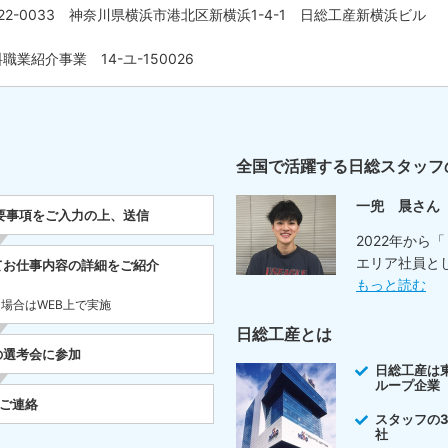
22-0033 神奈川県横浜市港北区新横浜1-4-1 日総工産新横浜ビル
職業紹介事業 14-ユ-150026
全国で活躍する日総スタッフ
一兜 晨さん
要事項をご入力の上、送信
2022年から
エリア社員と
てお仕事内容の詳細をご紹介
もっと読む
た場合はWEB上で実施
日総工産とは
の選考会に参加
日総工産は
ループ企業
をご連絡
スタッフの
社