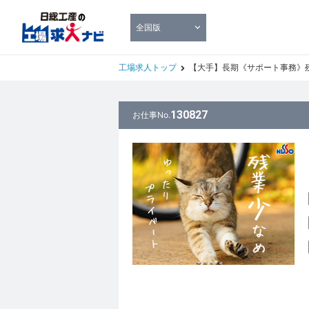
全国版
工場求人トップ
【大手】長期《サポート事務》残業すく
130827
お仕事No.