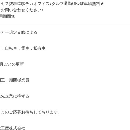
クセス抜群◎駅チカオフィス♪クルマ通勤OK♪駐車場無料★
ひお問い合わせください♪
試用期間無
ーカー規定支給による
歩，自転車，電車，私有車
ヶ月ごとの更新
間工・期間従業員
業先企業に準ずる
さまのご応募お待ちしております。
総工産株式会社