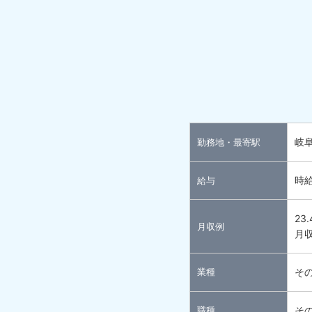
岐
勤務地・最寄駅
時給
給与
23
月収例
月収
業種
そ
職種
そ