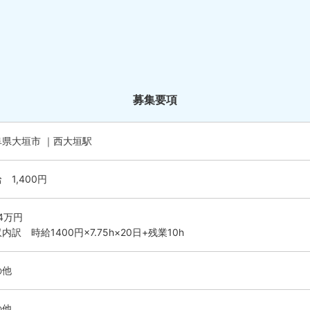
募集要項
阜県大垣市 ｜西大垣駅
 1,400円
.4万円
内訳 時給1400円×7.75h×20日+残業10h
の他
の他