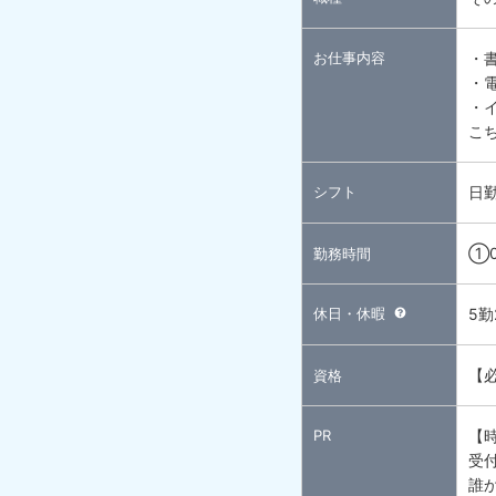
お仕事内容
・
・
・
こ
シフト
日
①0
勤務時間
休日・休暇
5
【必
資格
PR
【
受
誰