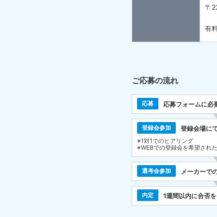
〒2
有料
ご応募の流れ
応募
応募フォームに必
登録会参加
登録会場に
※1対1でのヒアリング
※WEBでの登録会を希望され
選考会参加
メーカーで
内定
1週間以内に合否