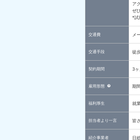
ア
ぜ
*
交通費
メ
交通手段
徒
契約期間
3
雇用形態
期
福利厚生
就
担当者より一言
皆
紹介事業者
日