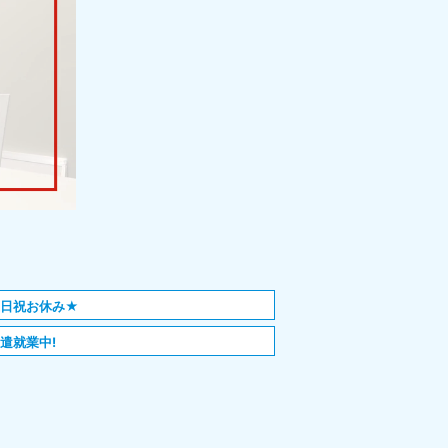
土日祝お休み★
遣就業中!