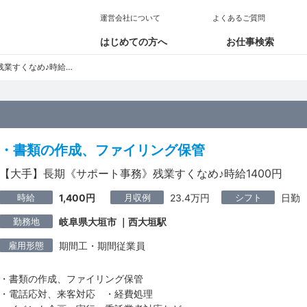
運営会社について
よくあるご質問
はじめての方へ
お仕事検索
なめ♪時給1400円
・書類の作成、ファイリング保管
【大手】長期《サポート事務》残業すくなめ♪時給1400円
時給
月収例
シフト
1,400円
23.4万円
日勤
勤務地
岐阜県大垣市 ｜西大垣駅
雇用形態
期間工・期間従業員
・書類の作成、ファイリング保管
・電話応対、来客対応 ・経費処理