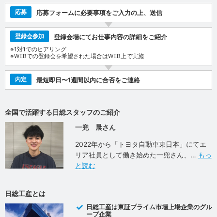
応募
応募フォームに必要事項をご入力の上、送信
登録会参加
登録会場にてお仕事内容の詳細をご紹介
※1対1でのヒアリング
※WEBでの登録会を希望された場合はWEB上で実施
内定
最短即日〜1週間以内に合否をご連絡
全国で活躍する日総スタッフのご紹介
一兜 晨さん
2022年から「トヨタ自動車東日本」にてエ
リア社員として働き始めた一兜さん、
もっ
と読む
日総工産とは
日総工産は東証プライム市場上場企業のグル
ープ企業