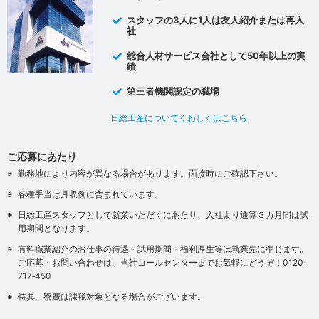
スタッフの3人に1人は友人紹介または再入
社
総合人材サービス会社として50年以上の実
績
第三者機関認定の職場
日総工産についてくわしくはこちら
ご応募にあたり
勤務地により内容が異なる場合があります。面接時にご確認下さい。
各種手当は月収例に含まれています。
日総工産スタッフとして就業いただくにあたり、入社より通算３カ月間は試
用期間となります。
有料職業紹介のお仕事の待遇・試用期間・福利厚生等は就業先に準じます。
ご応募・お問い合わせは、当社コールセンターまでお気軽にどうぞ！0120‐
717‐450
特典、寮費は課税対象となる場合がございます。