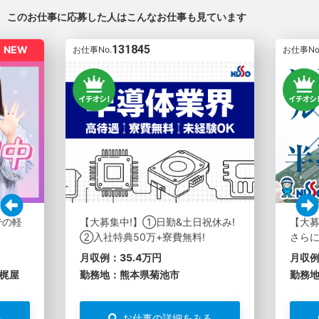
このお仕事に応募した人はこんなお仕事も見ています
131845
NEW
お仕事No.
お仕事No
での軽
【大募集中!】①日勤&土日祝休み!
【大
②入社特典50万+寮費無料!
さらに
月収例：35.4万円
月収例
梶屋
勤務地：熊本県菊池市
勤務
る
お仕事の詳細をみる