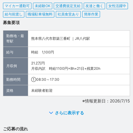
マイカー通勤可
未経験OK
交通費規定支給
友達と働く
女性活躍中
給与前渡し
職場駐車場無料
社員食堂あり
簡単作業
募集要項
勤務地・最
熊本県八代市郡築三番町 ｜JR八代駅
寄駅
給与
時給 1,100円
21.2万円
月収例
月収内訳 時給1100円×8h×21日+残業20h
勤務時間
①08:30～17:30
資格
未経験者歓迎
※情報更新日：2026/7/15
さらに表示する
ご応募の流れ