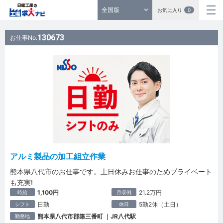
全国版
お気に入り
0
130673
お仕事No.
アルミ製品の加工組立作業
熊本県八代市のお仕事です。土日休みお仕事のためプライベート
も充実!
1,100円
21.2万円
時給
月収例
日勤
5勤2休（土日）
シフト
休日
熊本県八代市郡築三番町 ｜JR八代駅
勤務地