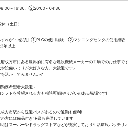
8:00～16:30、②20:00～04:30
勤2休（土日）
いずれか1つ必須】①PLCの使用経験 ②マシニングセンタの使用経験
験3年以上
阪府枚方市にある世界的に有名な建設機械メーカーの工場でのお仕事で
械や設備いじりが大好きな方、大歓迎です♪
験を活かしてみませんか?
期勤務希望者大歓迎♪
勤シフトを希望される方も相談可能!やりがいのある職場です!
阪枚方市駅から送迎バスがあるので通勤も便利!
方の方には備品付き1R寮も完備しています!
周辺はスーパーやドラッグストアなどが充実しており生活環境バッチリ♪