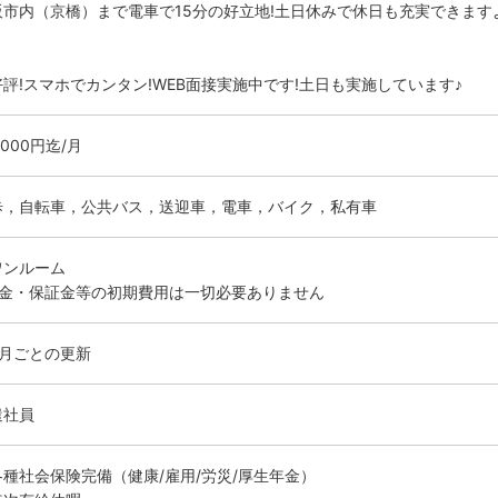
阪市内（京橋）まで電車で15分の好立地!土日休みで休日も充実できます
好評!スマホでカンタン!WEB面接実施中です!土日も実施しています♪
0000円迄/月
歩，自転車，公共バス，送迎車，電車，バイク，私有車
ワンルーム
敷金・保証金等の初期費用は一切必要ありません
ヶ月ごとの更新
遣社員
各種社会保険完備（健康/雇用/労災/厚生年金）