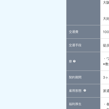
大
大
交通費
10
交通手段
徒
・
寮
※
契約期間
3
雇用形態
派
福利厚生
・