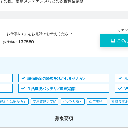
その他、定期メンテナンスなどの設備保全業務
＼ カ
「お仕事No.」をお電話でお伝えください
この
127560
お仕事No.
設備保全の経験を活かしませんか♪
京
生活環境バッチリ♪1R寮完備!
W
寮または駅から）
交通費規定支給
ガッツリ稼ぐ
給与前渡し
社員食堂
募集要項