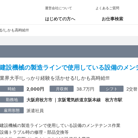
運営会社について
よくあるご質問
はじめての方へ
お仕事検索
!しかも高時給!!!
建設機械の製造ラインで使用している設備のメン
業界大手!しっかり経験を活かせる!しかも高時給!!!
時給
月収例
シフト
2,000円
38.7万円
2交替
勤務地
大阪府枚方市 ｜京阪電気鉄道京阪本線 枚方市駅
雇用形態
派遣社員
建設機械の製造ラインで使用している設備のメンテナンス作業
設備トラブル時の修理・部品交換等