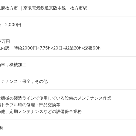
阪府枚方市 ｜京阪電気鉄道京阪本線 枚方市駅
 2,000円
.7万円
内訳 時給2000円×7.75h×20日+残業20h+深夜60h
動車，機械加工
ンテナンス・保全，その他
設機械の製造ラインで使用している設備のメンテナンス作業
備トラブル時の修理・部品交換等
の他、定期メンテナンスなどの設備保全業務
替