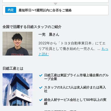
内定
最短即日〜1週間以内に合否をご連絡
全国で活躍する日総スタッフのご紹介
一兜 晨さん
2022年から「トヨタ自動車東日本」にてエ
リア社員として働き始めた一兜さん、
もっ
と読む
日総工産とは
日総工産は東証プライム市場上場企業のグル
ープ企業
スタッフの3人に1人は友人紹介または再入
社
総合人材サービス会社として50年以上の実
績