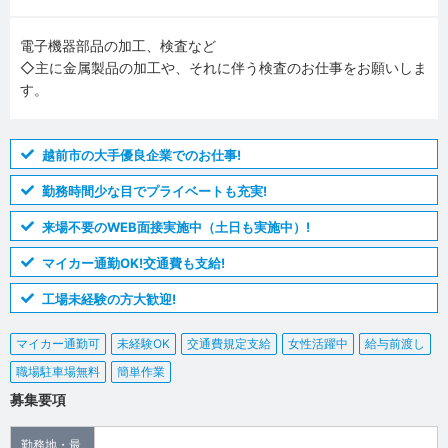
電子機器部品の加工、検査など
◇主に金属製品の加工や、それに伴う検査のお仕事をお願いしま
す。
越前市の大手優良企業でのお仕事!
勤務時間少な目でプライベートも充実!
来場不要のWEB面接実施中（土日も実施中）!
マイカー通勤OK!交通費も支給!
工場未経験の方大歓迎!
マイカー通勤可
未経験OK
交通費規定支給
女性活躍中
給与前渡し
職場駐車場無料
簡単作業
募集要項
勤務地・最