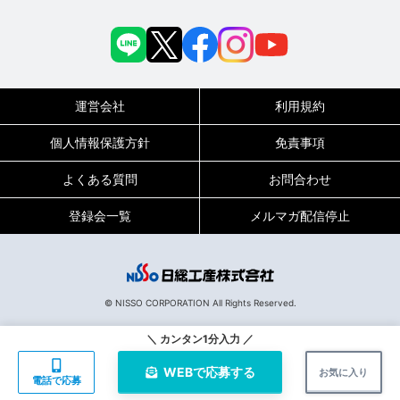
運営会社
利用規約
個人情報保護方針
免責事項
よくある質問
お問合わせ
登録会一覧
メルマガ配信停止
0120-717-450
受付時間
平日9:00～19:00（土日祝は18:00まで）
© NISSO CORPORATION All Rights Reserved.
127508
お仕事No.
＼ カンタン1分入力 ／
WEBで
応募する
お気に入り
電話で応募