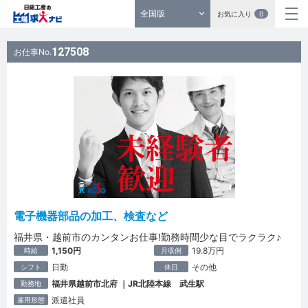
全国版
お気に入り
0
127508
お仕事No.
電子機器部品の加工、検査など
福井県・越前市のカンタンお仕事!勤務時間少な目でラクラク♪
1,150円
19.8万円
時給
月収例
日勤
その他
シフト
休日
福井県越前市北府 ｜JR北陸本線 武生駅
勤務地
派遣社員
雇用形態