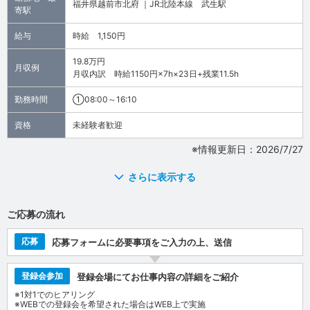
福井県越前市北府 ｜JR北陸本線 武生駅
寄駅
給与
時給 1,150円
19.8万円
月収例
月収内訳 時給1150円×7h×23日+残業11.5h
勤務時間
①08:00～16:10
資格
未経験者歓迎
※情報更新日：2026/7/27
さらに表示する
ご応募の流れ
応募
応募フォームに必要事項をご入力の上、送信
登録会参加
登録会場にてお仕事内容の詳細をご紹介
※1対1でのヒアリング
※WEBでの登録会を希望された場合はWEB上で実施