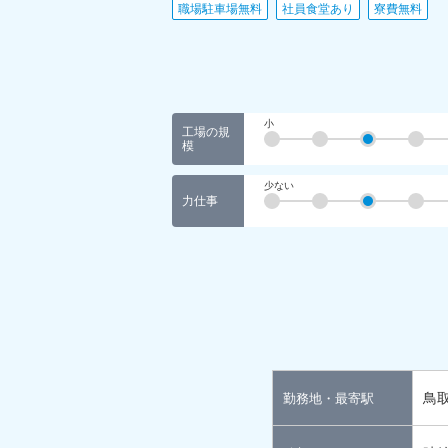
職場駐車場無料
社員食堂あり
寮費無料
小
工場の規
模
少ない
力仕事
鳥
勤務地・最寄駅