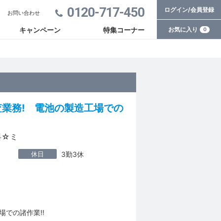
0120-717-450
ログイン/会員登録
お問い合わせ
お気に入り
キャンペーン
特集コーナー
0
業務! 電池の製造工場での
料☆ミ
休日
3勤3休
での諸作業!!