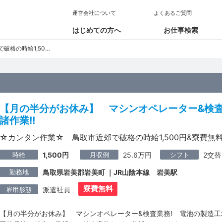
運営会社について
よくあるご質問
はじめての方へ
お仕事検索
,500円&寮費無料☆ミ
【月の半分がお休み】 マシンオペレーター&検査
諸作業!!
☆カンタン作業☆ 鳥取市近郊で破格の時給1,500円&寮費無
時給
月収例
シフト
1,500円
25.6万円
2交替
勤務地
鳥取県岩美郡岩美町 ｜JR山陰本線 岩美駅
寮費無料
雇用形態
派遣社員
【月の半分がお休み】 マシンオペレーター&検査業務! 電池の製造工場