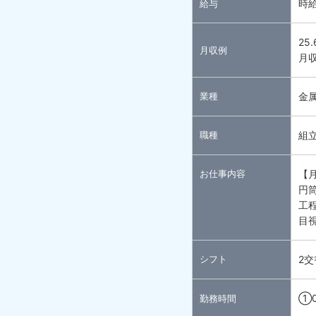
時給
給与
25
月収例
月収
業種
金
職種
組
お仕事内容
【
円
工
目
シフト
2交
①0
勤務時間