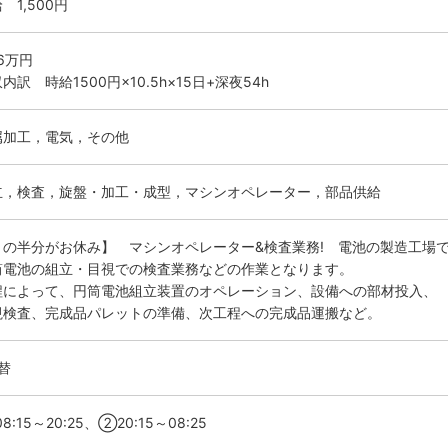
 1,500円
.6万円
内訳 時給1500円×10.5h×15日+深夜54h
属加工，電気，その他
立，検査，旋盤・加工・成型，マシンオペレーター，部品供給
月の半分がお休み】 マシンオペレーター&検査業務! 電池の製造工場で
筒電池の組立・目視での検査業務などの作業となります。
程によって、円筒電池組立装置のオペレーション、設備への部材投入、
視検査、完成品パレットの準備、次工程への完成品運搬など。
替
8:15～20:25、②20:15～08:25