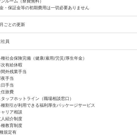
ワンルーム（寮費無料）
敷金・保証金等の初期費用は一切必要ありません
ヶ月ごとの更新
遣社員
各種社会保険完備（健康/雇用/労災/厚生年金）
年次有給休暇
時間外残業手当
深夜手当
休日手当
赴任旅費
スタッフホットライン（職場相談窓口）
各種割引が利用できる福利厚生パッケージサービス
キャリア相談
友人紹介制度
各種教育制度
各種規定有