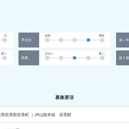
大
女性
男性
男女比
多い
多い
少ない
多い
残業
扱う
募集要項
取県岩美郡岩美町 ｜JR山陰本線 岩美駅