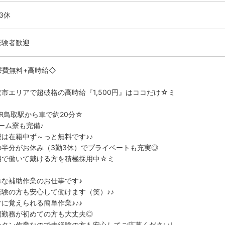
3休
経験者歓迎
寮費無料+高時給◇
取市エリアで超破格の高時給『1,500円』はココだけ☆ミ
JR鳥取駅から車で約20分☆
ーム寮も完備♪
費は在籍中ず～っと無料です♪♪
の半分がお休み（3勤3休）でプライベートも充実◎
期で働いて戴ける方を積極採用中☆ミ
単な補助作業のお仕事です♪
経験の方も安心して働けます（笑）♪♪
ぐに覚えられる簡単作業♪♪♪
場勤務が初めての方も大丈夫◎
ンタン作業なので未経験の方も安心してご応募ください!