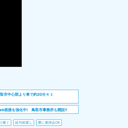
取市中心部より車で約20分☆ミ
eb面接を強化中! 鳥取市事務所も開設!!
リ稼ぐ
給与前渡し
寮に車持込OK