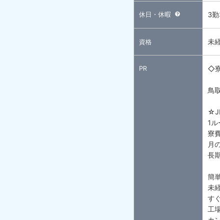
休日・休暇
3勤
未
資格
PR
◇
鳥
☆
1ル
寮
月
長
簡
未
す
工
カ