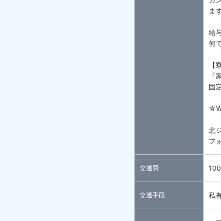
まず
給
何
【
『
固
☆
北
フ
交通費
10
交通手段
私