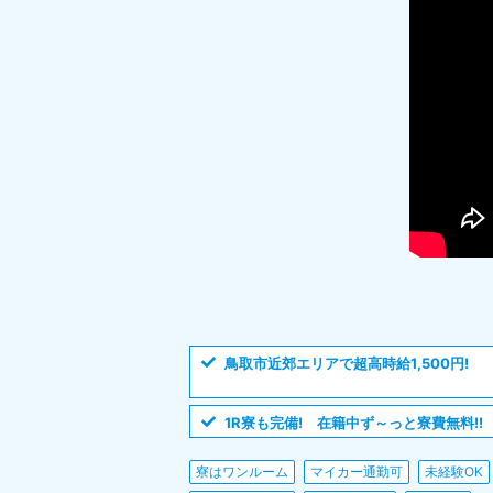
鳥取市近郊エリアで超高時給1,500円!
1R寮も完備! 在籍中ず～っと寮費無料!!
寮はワンルーム
マイカー通勤可
未経験OK