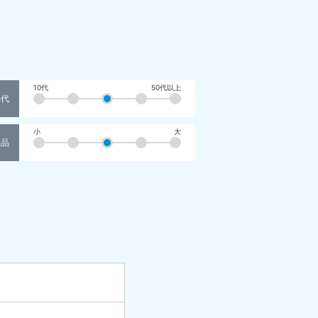
10代
50代以上
年代
小
大
製品