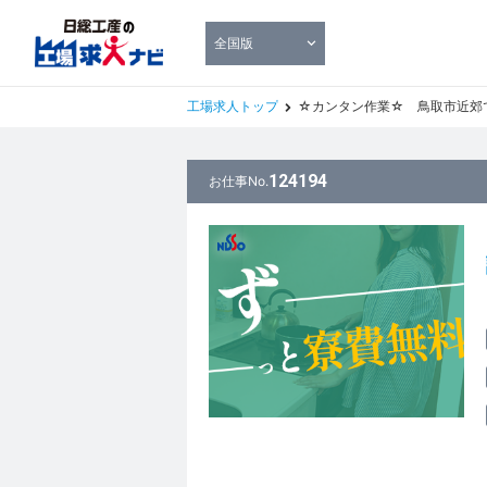
全国版
工場求人トップ
☆カンタン作業☆ 鳥取市近郊で破格の時給1
124194
お仕事No.