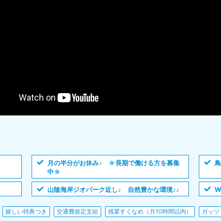
月の半分がお休み♪ ☆長期で働ける方を募集
鳥
中☆
山陰海岸ジオパーク近し♪ 自然豊かな環境♪♪
W
嬉しい特典つき
交通費規定支給
残業すくなめ（月10時間以内）
ガッツ