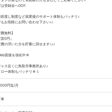
は登録会へGO!!
与前渡し制度など就業後のサポート体制もバッチリ♪
でもお気軽にお問い合わせ下さい♪♪
寮費無料】
家賃0円』
定費の浮いた分を貯蓄に回せます♪♪♪
Web面接を強化中☆
ジャス近くに鳥取市事務所あり♪
ォロー体制もバッチリ☆ミ
0000円迄/月
有車