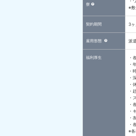
・
寮
※
契約期間
3
雇用形態
派
福利厚生
・
・
・
・
・
・
・
・
・
・
・
※