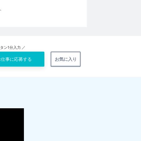
、
ンタン1分入力 ／
お仕事に
応募する
お気に入り