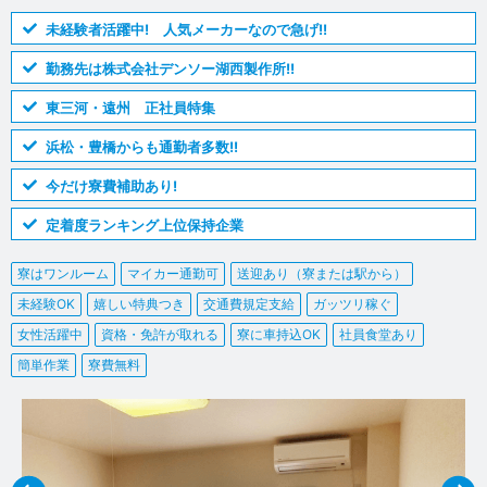
未経験者活躍中! 人気メーカーなので急げ!!
勤務先は株式会社デンソー湖西製作所!!
東三河・遠州 正社員特集
浜松・豊橋からも通勤者多数!!
今だけ寮費補助あり!
定着度ランキング上位保持企業
寮はワンルーム
マイカー通勤可
送迎あり（寮または駅から）
未経験OK
嬉しい特典つき
交通費規定支給
ガッツリ稼ぐ
女性活躍中
資格・免許が取れる
寮に車持込OK
社員食堂あり
簡単作業
寮費無料