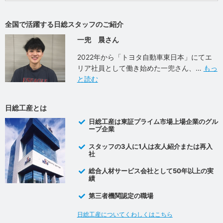
全国で活躍する日総スタッフのご紹介
一兜 晨さん
2022年から「トヨタ自動車東日本」にてエ
リア社員として働き始めた一兜さん、
もっ
と読む
日総工産とは
日総工産は東証プライム市場上場企業のグル
ープ企業
スタッフの3人に1人は友人紹介または再入
社
総合人材サービス会社として50年以上の実
績
第三者機関認定の職場
日総工産についてくわしくはこちら