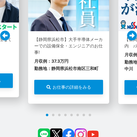
理なく
【静岡県浜松市】大手半導体メーカ
【昼
ーでの設備保全・エンジニアのお仕
内 ♪
事!
月収例
月収例：37.3万円
勤務
勤務地：静岡県浜松市南区三和町
中川
る
お仕事の詳細をみる