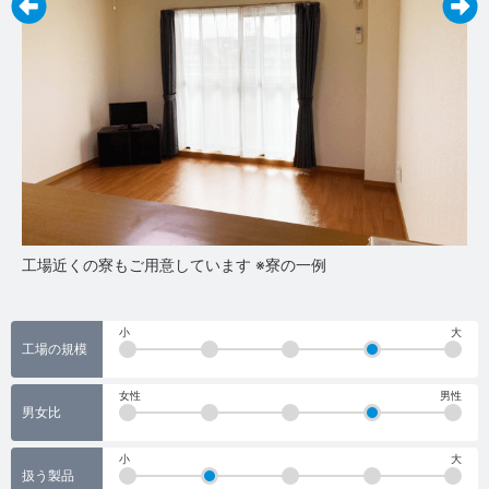
工場近くの寮もご用意しています ※寮の一例
お
市
小
大
工場の規模
女性
男性
男女比
小
大
扱う製品