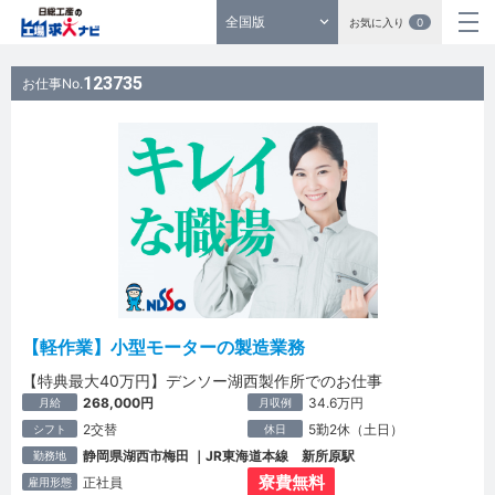
全国版
お気に入り
0
123735
お仕事No.
【軽作業】小型モーターの製造業務
【特典最大40万円】デンソー湖西製作所でのお仕事
268,000円
34.6万円
月給
月収例
2交替
5勤2休（土日）
シフト
休日
静岡県湖西市梅田 ｜JR東海道本線 新所原駅
勤務地
寮費無料
正社員
雇用形態