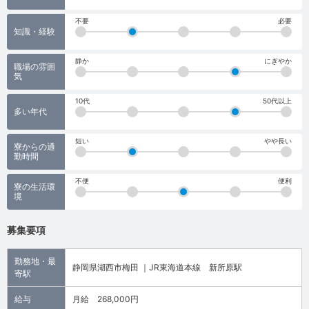
不要
必要
知識・経験
静か
にぎやか
職場の雰囲
気
10代
50代以上
多い年代
短い
やや長い
寮からの通
勤時間
不便
便利
寮の生活環
境
募集要項
勤務地・最
静岡県湖西市梅田 ｜JR東海道本線 新所原駅
寄駅
給与
月給 268,000円