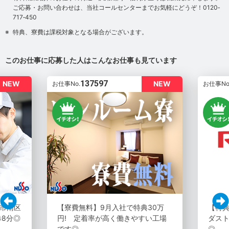
ご応募・お問い合わせは、当社コールセンターまでお気軽にどうぞ！0120‐
717‐450
特典、寮費は課税対象となる場合がございます。
このお仕事に応募した人はこんなお仕事も見ています
137597
NEW
NEW
お仕事No.
お仕事No
市南区
【寮費無料】9月入社で特典30万
【特典
歩8分◎
円! 定着率が高く働きやすい工場
ダスト
です◎
◎