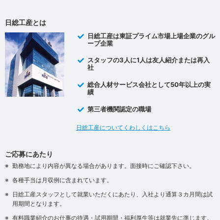
日総工産とは
日総工産は東証プライム市場上場企業のグル
ープ企業
スタッフの3人に1人は友人紹介または再入
社
総合人材サービス会社として50年以上の実
績
第三者機関認定の職場
日総工産についてくわしくはこちら
ご応募にあたり
勤務地により内容が異なる場合があります。面接時にご確認下さい。
各種手当は月収例に含まれています。
日総工産スタッフとして就業いただくにあたり、入社より通算３カ月間は試
用期間となります。
有料職業紹介のお仕事の待遇・試用期間・福利厚生等は就業先に準じます。