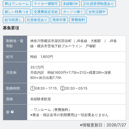
寮はワンルーム
マイカー通勤可
未経験OK
正社員登用制度あり
嬉しい特典つき
交通費規定支給
ガッツリ稼ぐ
女性活躍中
給与前渡し
社員食堂あり
簡単作業
寮費無料
募集要項
勤務地・最
神奈川県横浜市栄区田谷町 ｜JR各線 大船駅 / JR各
寄駅
線・横浜市営地下鉄ブルーライン 戸塚駅
給与
時給 1,600円
35.1万円
月収例
月収内訳 時給1600円×7.75h×21日+残業26h+深夜
60h+休日出勤7.75h
勤務時間
①08:30～17:15、②20:30～05:15
資格
未経験者歓迎
・ワンルーム（寮費無料）
寮
※敷金・保証金等の初期費用は一切必要ありません
※情報更新日：2026/7/27