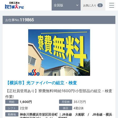
全国版
お気に入り
0
119865
お仕事No.
【横浜市】光ファイバーの組立・検査
【正社員登用あり】寮費無料!時給1600円!小型部品の組立・検査
作業!
1,600円
35.1万円
時給
月収例
2交替
4勤2休
シフト
休日
神奈川県横浜市栄区田谷町 ｜JR各線 大船駅 / JR各線・横浜
勤務地