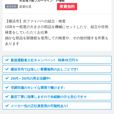
市営地下鉄ブルーライン 戸塚駅
寮費無料
派遣社員
雇用形態
【横浜市】光ファイバーの組立・検査
USBキー程度の大きさの部品を機械にセットしたり、組立や目視
検査をしていただくお仕事
細かな部品を顕微鏡を使用しての検査や、その他付随する作業も
あります
新規通勤者入社キャンペーン! 特典18万円☆
横浜市内では珍しい寮費無料のおしごとです!
20代～30代の男女活躍中!
空調完備のキレイな環境で働けます♪
親切丁寧に指導しますので未経験の方も安心です☆
メーカー先の正社員登用の可能性あり!