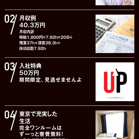
月収例
40.3万円
月収内訳
時給1,800円×7.92h×20日+
残業37h+深夜38.3h+
休日出勤7.92h
入社特典
50万円
期間限定、見逃せませんよ
東京で充実した
生活
完全ワンルームは
ずーっと寮費無料!