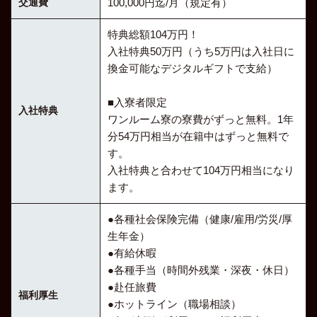
交通費
100,000円迄/月（規定有）
特典総額104万円！
入社特典50万円（うち5万円は入社日に
換金可能なデジタルギフトで支給）
■入寮者限定
入社特典
ワンルーム寮の寮費がずっと無料。1年
分54万円相当が在籍中はずっと無料で
す。
入社特典と合わせて104万円相当になり
ます。
●各種社会保険完備（健康/雇用/労災/厚
生年金）
●有給休暇
●各種手当（時間外残業・深夜・休日）
●赴任旅費
福利厚生
●ホットライン（職場相談）